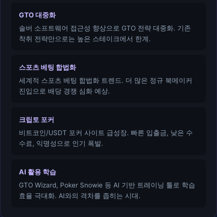
GTO 대중화
솔버 소프트웨어 접근성 향상으로 GTO 전략 대중화. 기존
착취 전략만으로는 높은 스테이크에서 한계.
스포츠 베팅 합법화
세계적 스포츠 베팅 합법화 트렌드. 더 많은 정규 북메이커
진입으로 배당 경쟁 심화 예상.
크립토 포커
비트코인/USDT 포커 사이트 급성장. 빠른 입출금, 낮은 수
수료, 익명성으로 인기 폭발.
AI 활용 학습
GTO Wizard, Poker Snowie 등 AI 기반 트레이닝 툴로 학습
효율 극대화. AI와의 격차를 좁히는 시대.