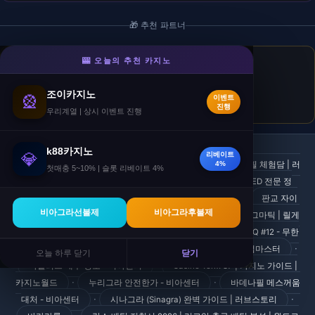
🎁 추천 파트너
🎰 오늘의 추천 카지노
조이카지노
- 우리계열
룰렛/슬롯/스포츠 상시 이벤트 진행.
조이카지노
🎡
이벤트
🎁 상시 이벤트
진행
우리계열 | 상시 이벤트 진행
k88카지노
💎
리베이트
·
카베르타 구매처 | 러브스토리 - ED 전문 정보
4%
바데나필 체험담 | 러
첫매충 5~10% | 슬롯 리베이트 4%
· ·
브스토리 - ED 전문 정보
필그라 비용 | 러브스토리 - ED 전문 정
·
·
보
Fildena vs Silagra For Beginners | 러브스토리
판교 자이
비아그라선불제
비아그라후불제
·
데나 구매 가이드 - 비아센터
Hot To Burn Extreme 프라그마틱 | 릴게
·
·
임난다
Fire Hot 20 벨라트라 | 릴게임난다
앱 FAQ #12 - 무한
·
배팅맵 2026
쓰리오브어카인드 | 2026 완벽 가이드 - 홀덤마스터
오늘 하루 닫기
닫기
·
타달리스 내부 정보 - 비아센터
Casino Term 87 | 카지노 가이드 |
·
·
카지노월드
누리그라 안전한가 - 비아센터
바데나필 메스꺼움
·
·
대처 - 비아센터
시나그라 (Sinagra) 완벽 가이드 | 러브스토리