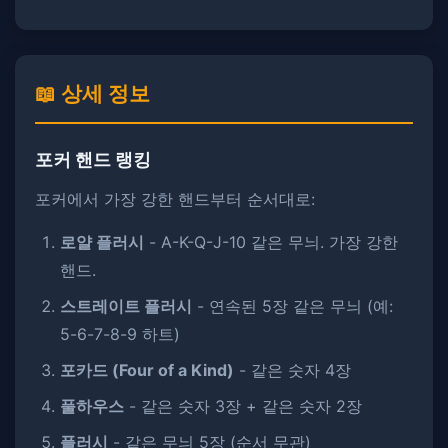
📖 상세 정보
포커 핸드 랭킹
포커에서 가장 강한 핸드부터 순서대로:
로얄 플러시
- A-K-Q-J-10 같은 무늬. 가장 강한
핸드.
스트레이트 플러시
- 연속된 5장 같은 무늬 (예:
5-6-7-8-9 하트)
포카드 (Four of a Kind)
- 같은 숫자 4장
풀하우스
- 같은 숫자 3장 + 같은 숫자 2장
플러시
- 같은 무늬 5장 (순서 무관)