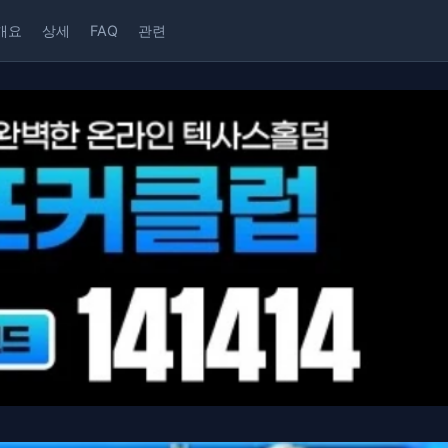
개요
상세
FAQ
관련