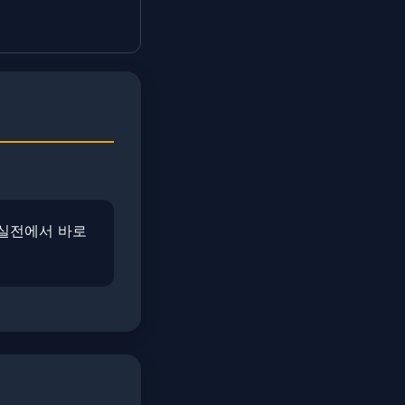
 실전에서 바로