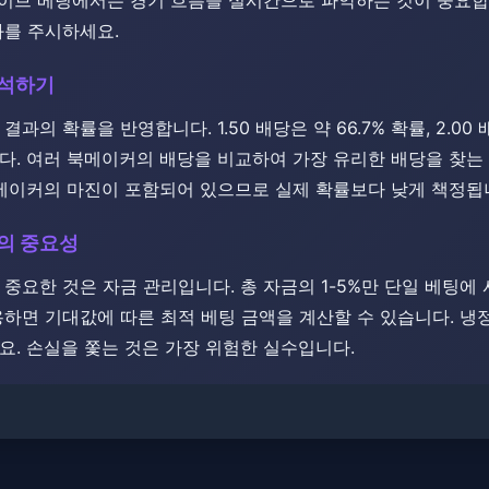
 라이브 베팅에서는 경기 흐름을 실시간으로 파악하는 것이 중요합니
화를 주시하세요.
분석하기
과의 확률을 반영합니다. ​​1.50 배당은 약 66.7% 확률, 2.00 
다. 여러 북메이커의 배당을 비교하여 가장 유리한 배당을 찾는
북메이커의 마진이 포함되어 있으므로 실제 확률보다 낮게 책정됩
리의 중요성
중요한 것은 자금 관리입니다. ​총 자금의 1-5%만 단일 베팅에 사
하면 기대값에 따른 최적 베팅 금액을 계산할 수 있습니다. ​​냉
. ​손실을 쫓는 것은 가장 위험한 실수입니다.