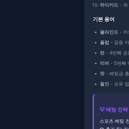
하이카드
- 위
기본 용어
블라인드
- 카
플랍
- 공용 
턴
- 4번째 공
리버
- 5번째
팟
- 베팅금 
올인
- 보유 
💡 베팅 전략 
스포츠 베팅 전