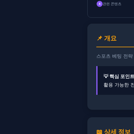
관련 콘텐츠
4
📌 개요
스포츠 베팅 전략 
💡 핵심 포인트
활용 가능한 
📖 상세 정보