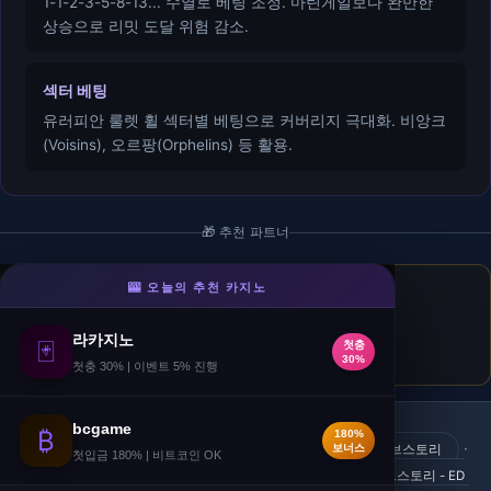
1-1-2-3-5-8-13... 수열로 베팅 조정. 마틴게일보다 완만한
상승으로 리밋 도달 위험 감소.
섹터 베팅
유러피안 룰렛 휠 섹터별 베팅으로 커버리지 극대화. 비앙크
(Voisins), 오르팡(Orphelins) 등 활용.
🎁 추천 파트너
🎰 오늘의 추천 카지노
라이징슬롯
- 슬롯
첫충 50% · 매충 20% · 재충전 10% 추가 보너스.
라카지노
🃏
첫충
🎁 첫충전 50%
30%
첫충 30% | 이벤트 5% 진행
bcgame
₿
180%
·
·
코인러월드
카마그라 코막힘 - 2026년 최신 정보 | 러브스토리
보너스
첫입금 180% | 비트코인 OK
· ·
자이데나 특별한 날 - 비아센터
카베르타 장점 | 러브스토리 - ED