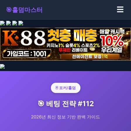
☰
🎯
홀덤마스터
🃏 포커/홀덤
🎯 베팅 전략 #112
2026년 최신 정보 기반 완벽 가이드