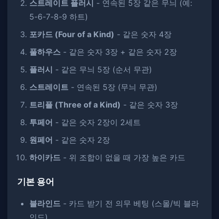
스트레이트 플러시
- 연속된 5장 같은 무늬 (예:
5-6-7-8-9 하트)
포카드 (Four of a Kind)
- 같은 숫자 4장
풀하우스
- 같은 숫자 3장 + 같은 숫자 2장
플러시
- 같은 무늬 5장 (순서 무관)
스트레이트
- 연속된 5장 (무늬 무관)
트리플 (Three of a Kind)
- 같은 숫자 3장
투페어
- 같은 숫자 2장이 2세트
원페어
- 같은 숫자 2장
하이카드
- 위 조합이 없을 때 가장 높은 카드
기본 용어
블라인드
- 카드 받기 전 의무 베팅 (스몰/빅 블라
인드)