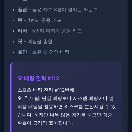
플랍
- 공용 카드 3장이 깔리는 라운드
턴
- 4번째 공용 카드
리버
- 5번째 마지막 공용 카드
팟
- 베팅금 총합
올인
- 보유 칩 전액 베팅
💡 베팅 전략 #112
스포츠 베팅 전략 #112번째.
💎 추가 팁: 단일 베팅보다 시스템 베팅이나 멀
티플 베팅을 활용하면 리스크를 분산시킬 수 있
습니다. ​하지만 너무 많은 경기를 묶으면 적중
확률이 급격히 떨어집니다.