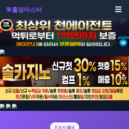
☰
🎯
홀덤마스터
🃏 포커/홀덤