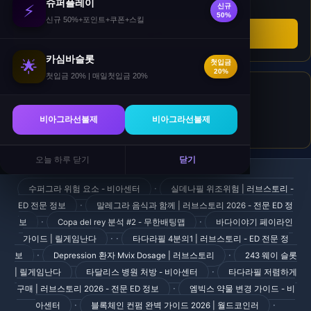
슈퍼플레이
⚡
신규
🎁 첫입금100%(최대€130)
50%
신규 50%+포인트+쿠폰+스킬
가입하기
카심바슬롯
🌟
첫입금
20%
첫입금 20% | 매일첫입금 20%
비바카지노
- 온라인카지노
신규가입 후 첫입금 보너스 지급.
비아그라선불제
비아그라선불제
🎁 롤링조건 500%
오늘 하루 닫기
닫기
·
수퍼그라 위험 요소 - 비아센터
실데나필 위조위험 | 러브스토리 -
·
ED 전문 정보
말레그라 음식과 함께 | 러브스토리 2026 - 전문 ED 정
·
·
보
Copa del rey 분석 #2 - 무한배팅맵
바다이야기 페이라인
· ·
가이드 | 릴게임난다
타다라필 4분의1 | 러브스토리 - ED 전문 정
·
·
보
Depression 환자 Mvix Dosage | 러브스토리
243 웨이 슬롯
·
| 릴게임난다
타달리스 병원 처방 - 비아센터
타다라필 저렴하게
·
구매 | 러브스토리 2026 - 전문 ED 정보
엠빅스 약물 변경 가이드 - 비
·
·
아센터
블록체인 컨펌 완벽 가이드 2026 | 월드코인러