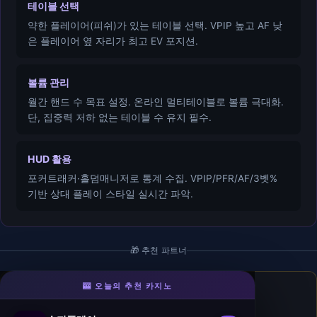
테이블 선택
약한 플레이어(피쉬)가 있는 테이블 선택. VPIP 높고 AF 낮
은 플레이어 옆 자리가 최고 EV 포지션.
볼륨 관리
월간 핸드 수 목표 설정. 온라인 멀티테이블로 볼륨 극대화.
단, 집중력 저하 없는 테이블 수 유지 필수.
HUD 활용
포커트래커·홀덤매니저로 통계 수집. VPIP/PFR/AF/3벳%
기반 상대 플레이 스타일 실시간 파악.
🎁 추천 파트너
🎰 오늘의 추천 카지노
1xBet
- 스포츠베팅
세계 최대 스포츠베팅! 축구,농구,e스포츠. 업계 최고 배당.