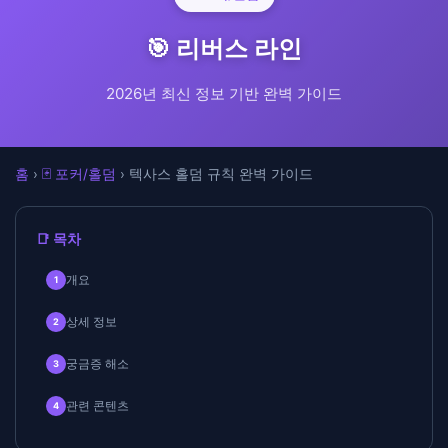
🎯 리버스 라인
2026년 최신 정보 기반 완벽 가이드
홈
›
🃏 포커/홀덤
› 텍사스 홀덤 규칙 완벽 가이드
📑 목차
개요
1
상세 정보
2
궁금증 해소
3
관련 콘텐츠
4