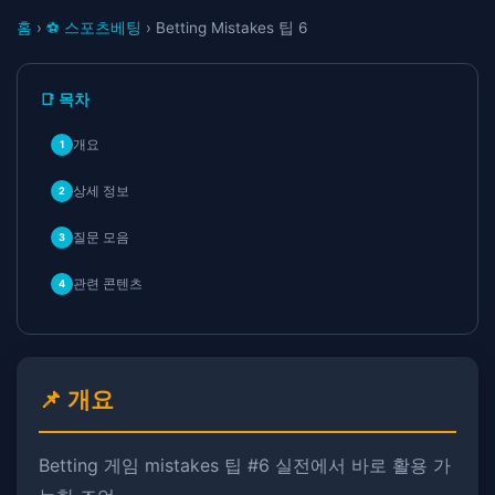
홈
›
⚽ 스포츠베팅
› Betting Mistakes 팁 6
📑 목차
개요
1
상세 정보
2
질문 모음
3
관련 콘텐츠
4
📌 개요
Betting 게임 mistakes 팁 #6 실전에서 바로 활용 가