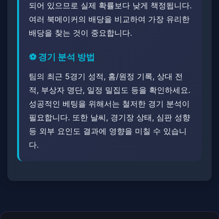
되어 있으므로 실제 확률보다 낮게 책정됩니다.
​여러 북메이커의 배당을 비교하여 가장 유리한
배당을 찾는 것이 중요합니다.
⚽ 경기 분석 방법
팀의 최근 5경기 성적, 홈/원정 기록, 상대 전
적, 부상자 명단, 일정 밀집도 등을 확인하세요.
성공적인 베팅을 위해서는 철저한 경기 분석이
필요합니다. ​​또한 날씨, 경기장 상태, 심판 성향
등 외부 요인도 결과에 영향을 미칠 수 있습니
다.