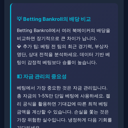
💡 Betting Bankroll의 배당 비교
Betting Bankroll에서 여러 북메이커의 배당을
비교하면 장기적으로 큰 차이가 납니다.
💎 추가 팁: 베팅 전 팀의 최근 경기력, 부상자
명단, 상대 전적을 분석하세요. ​​데이터 기반 베
팅이 감정적 베팅보다 승률이 높습니다.
💵 자금 관리의 중요성
베팅에서 가장 중요한 것은 자금 관리입니다. ​
총 자금의 1-5%만 단일 베팅에 사용하세요. 켈
리 공식을 활용하면 기대값에 따른 최적 베팅
금액을 계산할 수 있습니다. ​손실을 쫓는 것은
가장 위험한 실수입니다. ​냉정하게 다음 기회를
기다리세요.