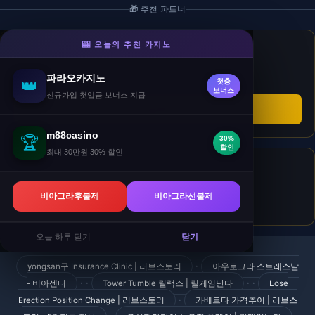
🎁 추천 파트너
🎰 오늘의 추천 카지노
1xBet
- 스포츠베팅
세계 최대 스포츠베팅! 축구,농구,e스포츠. 업계 최고 배당.
파라오카지노
👑
첫충
🎁 첫입금100%(최대€130)
보너스
신규가입 첫입금 보너스 지급
가입하기
m88casino
🏆
30%
할인
최대 30만원 30% 할인
비바카지노
- 온라인카지노
신규가입 후 첫입금 보너스 지급.
비아그라후불제
비아그라선불제
🎁 롤링조건 500%
오늘 하루 닫기
닫기
·
yongsan구 Insurance Clinic | 러브스토리
아우로그라 스트레스날
· ·
· ·
- 비아센터
Tower Tumble 릴랙스 | 릴게임난다
Lose
·
Erection Position Change | 러브스토리
카베르타 가격추이 | 러브스