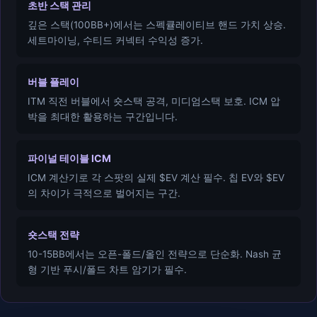
초반 스택 관리
깊은 스택(100BB+)에서는 스펙큘레이티브 핸드 가치 상승.
세트마이닝, 수티드 커넥터 수익성 증가.
버블 플레이
ITM 직전 버블에서 숏스택 공격, 미디엄스택 보호. ICM 압
박을 최대한 활용하는 구간입니다.
파이널 테이블 ICM
ICM 계산기로 각 스팟의 실제 $EV 계산 필수. 칩 EV와 $EV
의 차이가 극적으로 벌어지는 구간.
숏스택 전략
10-15BB에서는 오픈-폴드/올인 전략으로 단순화. Nash 균
형 기반 푸시/폴드 차트 암기가 필수.