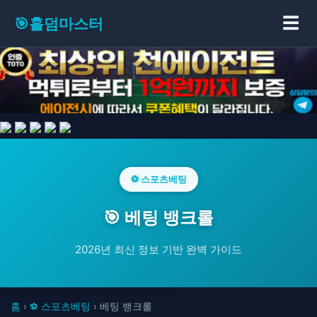
☰
🎯
홀덤마스터
⚽ 스포츠베팅
🎯 베팅 뱅크롤
2026년 최신 정보 기반 완벽 가이드
홈
›
⚽ 스포츠베팅
› 베팅 뱅크롤