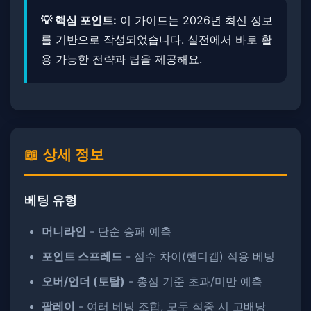
💡 핵심 포인트:
이 가이드는 2026년 최신 정보
를 기반으로 작성되었습니다. ​​실전에서 바로 활
용 가능한 전략과 팁을 제공해요.
📖 상세 정보
베팅 유형
머니라인
- 단순 승패 예측
포인트 스프레드
- 점수 차이(핸디캡) 적용 베팅
오버/언더 (토탈)
- 총점 기준 초과/미만 예측
팔레이
- 여러 베팅 조합, 모두 적중 시 고배당