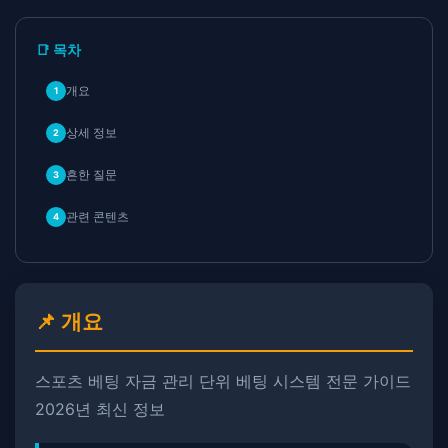
📑 목차
개요
1
상세 정보
2
흔한 질문
3
관련 콘텐츠
4
📌 개요
스포츠 베팅 자금 관리 단위 베팅 시스템 전문 가이드
2026년 최신 정보