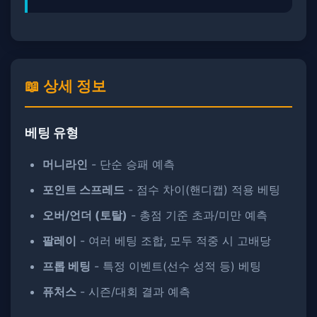
📖 상세 정보
베팅 유형
머니라인
- 단순 승패 예측
포인트 스프레드
- 점수 차이(핸디캡) 적용 베팅
오버/언더 (토탈)
- 총점 기준 초과/미만 예측
팔레이
- 여러 베팅 조합, 모두 적중 시 고배당
프롭 베팅
- 특정 이벤트(선수 성적 등) 베팅
퓨처스
- 시즌/대회 결과 예측