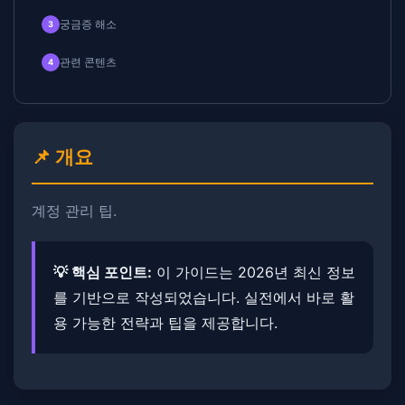
궁금증 해소
3
관련 콘텐츠
4
📌 개요
계정 관리 팁.
💡 핵심 포인트:
이 가이드는 2026년 최신 정보
를 기반으로 작성되었습니다. ​실전에서 바로 활
용 가능한 전략과 팁을 제공합니다.