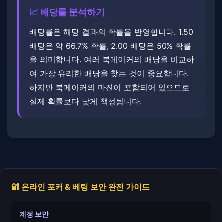
📈 배당률 분석하기
배당률은 해당 결과의 확률을 반영합니다. ​​1.50
배당은 약 66.7% 확률, 2.00 배당은 50% 확률
을 의미합니다. 여러 북메이커의 배당을 비교하
여 가장 유리한 배당을 찾는 것이 중요합니다.
하지만 북메이커의 마진이 포함되어 있으므로
실제 확률보다 낮게 책정됩니다.
🔐 온라인 포커 & 베팅 보안 완전 가이드
계정 보안