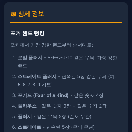
📖 상세 정보
포커 핸드 랭킹
포커에서 가장 강한 핸드부터 순서대로:
로얄 플러시
- A-K-Q-J-10 같은 무늬. ​가장 강한
핸드.
스트레이트 플러시
- 연속된 5장 같은 무늬 (예:
5-6-7-8-9 하트)
포카드 (Four of a Kind)
- 같은 숫자 4장
풀하우스
- 같은 숫자 3장 + 같은 숫자 2장
플러시
- 같은 무늬 5장 (순서 무관)
스트레이트
- 연속된 5장 (무늬 무관)