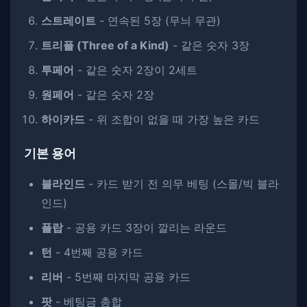
스트레이트
- 연속된 5장 (무늬 무관)
트리플 (Three of a Kind)
- 같은 숫자 3장
투페어
- 같은 숫자 2장이 2세트
원페어
- 같은 숫자 2장
하이카드
- 위 조합이 없을 때 가장 높은 카드
기본 용어
블라인드
- 카드 받기 전 의무 베팅 (스몰/빅 블라
인드)
플랍
- 공용 카드 3장이 깔리는 라운드
턴
- 4번째 공용 카드
리버
- 5번째 마지막 공용 카드
팟
- 베팅금 총합