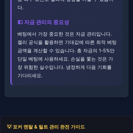
다.
💵 자금 관리의 중요성
베팅에서 가장 중요한 것은 자금 관리입니다. ​​
켈리 공식을 활용하면 기대값에 따른 최적 베팅
금액을 계산할 수 있습니다. ​총 자금의 1-5%만
단일 베팅에 사용하세요. 손실을 쫓는 것은 가
장 위험한 실수입니다. ​​냉정하게 다음 기회를
기다리세요.
💡 포커 멘탈 & 틸트 관리 완전 가이드