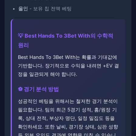
올인
- 보유 칩 전액 베팅
💡 Best Hands To 3Bet With의 수학적
원리
Best Hands To 3Bet With는 확률과 기대값에
기반합니다. 장기적으로 수익을 내려면 +EV 결
정을 일관되게 해야 합니다.
⚽ 경기 분석 방법
성공적인 베팅을 위해서는 철저한 경기 분석이
필요합니다. ​팀의 최근 5경기 성적, 홈/원정 기
록, 상대 전적, 부상자 명단, 일정 밀집도 등을
확인하세요. ​​또한 날씨, 경기장 상태, 심판 성향
등 외부 요인도 결과에 영향을 미칠 수 있습니