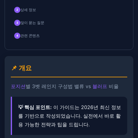
상세 정보
2
많이 묻는 질문
3
관련 콘텐츠
4
📌 개요
포지션
별 3벳 레인지 구성법 밸류 vs
블러프
비율
💡 핵심 포인트:
이 가이드는 2026년 최신 정보
를 기반으로 작성되었습니다. ​​실전에서 바로 활
용 가능한 전략과 팁을 드립니다.