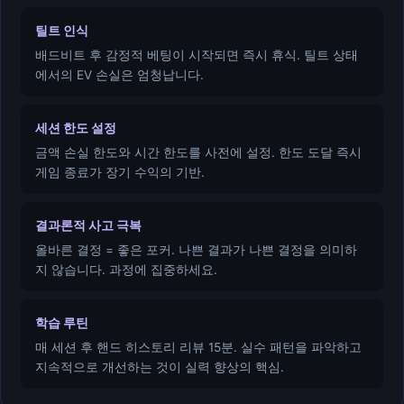
틸트 인식
배드비트 후 감정적 베팅이 시작되면 즉시 휴식. 틸트 상태
에서의 EV 손실은 엄청납니다.
세션 한도 설정
금액 손실 한도와 시간 한도를 사전에 설정. 한도 도달 즉시
게임 종료가 장기 수익의 기반.
결과론적 사고 극복
올바른 결정 = 좋은 포커. 나쁜 결과가 나쁜 결정을 의미하
지 않습니다. 과정에 집중하세요.
학습 루틴
매 세션 후 핸드 히스토리 리뷰 15분. 실수 패턴을 파악하고
지속적으로 개선하는 것이 실력 향상의 핵심.