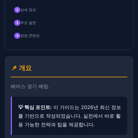
상세 정보
2
주요 질문
3
관련 콘텐츠
4
📌 개요
베어스 경기 베팅.
💡 핵심 포인트:
이 가이드는 2026년 최신 정보
를 기반으로 작성되었습니다. 실전에서 바로 활
용 가능한 전략과 팁을 제공합니다.