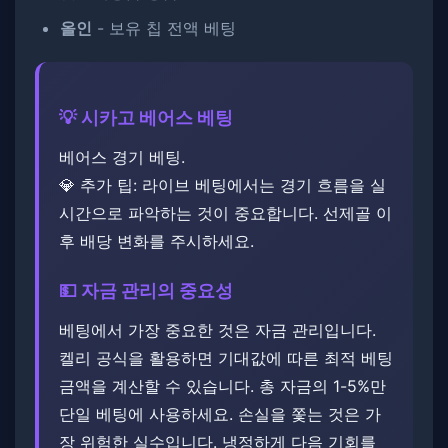
올인
- 보유 칩 전액 베팅
💡 시카고 베어스 베팅
베어스 경기 베팅.
💎 추가 팁: 라이브 베팅에서는 경기 흐름을 실
시간으로 파악하는 것이 중요합니다. 선제골 이
후 배당 변화를 주시하세요.
💵 자금 관리의 중요성
베팅에서 가장 중요한 것은 자금 관리입니다. ​​
켈리 공식을 활용하면 기대값에 따른 최적 베팅
금액을 계산할 수 있습니다. ​​총 자금의 1-5%만
단일 베팅에 사용하세요. ​​손실을 쫓는 것은 가
장 위험한 실수입니다. 냉정하게 다음 기회를