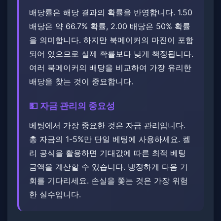
배당률은 해당 결과의 확률을 반영합니다. ​1.50
배당은 약 66.7% 확률, 2.00 배당은 50% 확률
을 의미합니다. 하지만 북메이커의 마진이 포함
되어 있으므로 실제 확률보다 낮게 책정됩니다.
​​여러 북메이커의 배당을 비교하여 가장 유리한
배당을 찾는 것이 중요합니다.
💵 자금 관리의 중요성
베팅에서 가장 중요한 것은 자금 관리입니다. ​
총 자금의 1-5%만 단일 베팅에 사용하세요. 켈
리 공식을 활용하면 기대값에 따른 최적 베팅
금액을 계산할 수 있습니다. ​냉정하게 다음 기
회를 기다리세요. ​​손실을 쫓는 것은 가장 위험
한 실수입니다.