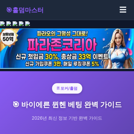
☰
🎯
홀덤마스터
🃏 포커/홀덤
🎯 바이에른 뮌헨 베팅 완벽 가이드
2026년 최신 정보 기반 완벽 가이드