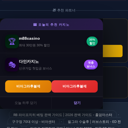
🎁 추천 파트너
🎰 오늘의 추천 카지노
1xBet
- 스포츠베팅
세계 최대 스포츠베팅! 축구,농구,e스포츠. 업계 최고 배당.
m88casino
🏆
30%
🎁 첫입금100%(최대€130)
할인
최대 30만원 30% 할인
가입하기
다인카지노
🎭
첫충
보너스
신규가입 첫입금 보너스
비바카지노
- 온라인카지노
신규가입 후 첫입금 보너스 지급.
비아그라후불제
비아그라후불제
🎁 롤링조건 500%
오늘 하루 닫기
닫기
·
RB 라이프치히 베팅 완벽 가이드 | 2026 완벽 가이드 - 홀덤마스터
·
구구정 70대 이상 - 비아센터
필그라 수술후 | 러브스토리 - ED 전