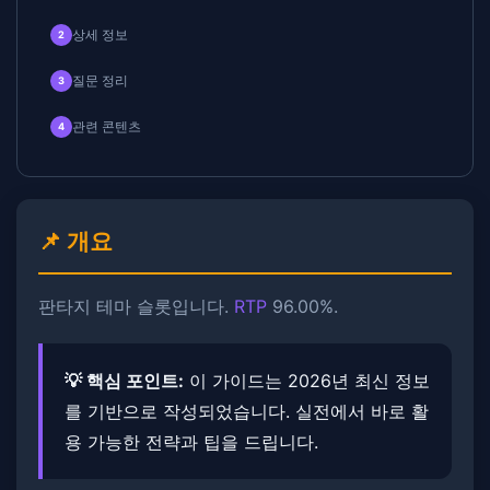
상세 정보
2
질문 정리
3
관련 콘텐츠
4
📌 개요
판타지 테마 슬롯입니다. ​
RTP
96.00%.
💡 핵심 포인트:
이 가이드는 2026년 최신 정보
를 기반으로 작성되었습니다. 실전에서 바로 활
용 가능한 전략과 팁을 드립니다.