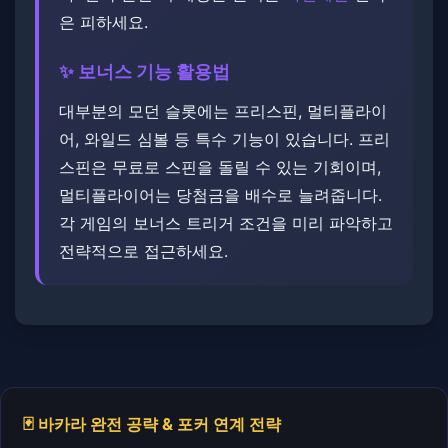
은 피하세요.
✨ 보너스 기능 활용법
대부분의 모던 슬롯에는 프리스핀, 멀티플라이
어, 와일드 심볼 등 특수 기능이 있습니다. 프리
스핀은 무료로 스핀을 돌릴 수 있는 기회이며,
멀티플라이어는 당첨금을 배수로 늘려줍니다. ​
각 게임의 보너스 트리거 조건을 미리 파악하고
전략적으로 접근하세요.
🃏 바카라 완전 공략 & 포커 연계 전략