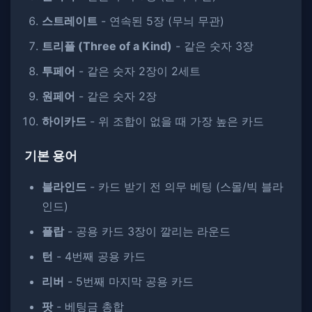
스트레이트
- 연속된 5장 (무늬 무관)
트리플 (Three of a Kind)
- 같은 숫자 3장
투페어
- 같은 숫자 2장이 2세트
원페어
- 같은 숫자 2장
하이카드
- 위 조합이 없을 때 가장 높은 카드
기본 용어
블라인드
- 카드 받기 전 의무 베팅 (스몰/빅 블라
인드)
플랍
- 공용 카드 3장이 깔리는 라운드
턴
- 4번째 공용 카드
리버
- 5번째 마지막 공용 카드
팟
- 베팅금 총합