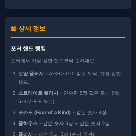
📖 상세 정보
포커 핸드 랭킹
포커에서 가장 강한 핸드부터 순서대로:
로얄 플러시
- A-K-Q-J-10 같은 무늬. ​가장 강한
핸드.
스트레이트 플러시
- 연속된 5장 같은 무늬 (예:
5-6-7-8-9 하트)
포카드 (Four of a Kind)
- 같은 숫자 4장
풀하우스
- 같은 숫자 3장 + 같은 숫자 2장
플러시
- 같은 무늬 5장 (순서 무관)