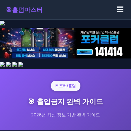
☰
🎯
홀덤마스터
🃏 포커/홀덤
🎯 출입금지 완벽 가이드
2026년 최신 정보 기반 완벽 가이드