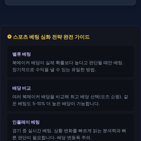
⚽ 스포츠 베팅 심화 전략 완전 가이드
밸류 베팅
북메이커 배당이 실제 확률보다 높다고 판단될 때만 베팅.
장기적으로 수익을 낼 수 있는 유일한 방법.
배당 비교
여러 북메이커 배당을 비교해 최고 배당 선택(오즈 쇼핑). 같
은 베팅도 5-10% 더 높은 배당이 가능합니다.
인플레이 베팅
경기 중 실시간 베팅. 상황 변화를 빠르게 읽는 분석력과 빠
른 판단이 필요합니다. 배당 변동폭 주의.