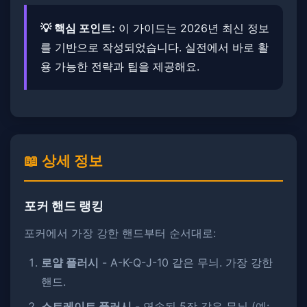
💡 핵심 포인트:
이 가이드는 2026년 최신 정보
를 기반으로 작성되었습니다. 실전에서 바로 활
용 가능한 전략과 팁을 제공해요.
📖 상세 정보
포커 핸드 랭킹
포커에서 가장 강한 핸드부터 순서대로:
로얄 플러시
- A-K-Q-J-10 같은 무늬. 가장 강한
핸드.
스트레이트 플러시
- 연속된 5장 같은 무늬 (예: