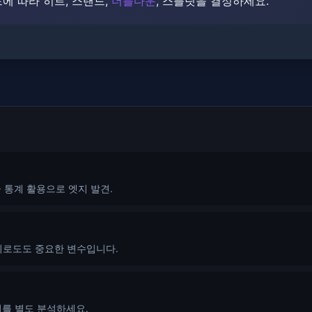
에 따라 히트, 스탠드,
더블다운
, 스플릿을 결정하세요.
급 통계 활용으로 엣지 발견.
 피로도도 중요한 변수입니다.
차이를 별도 분석하세요.