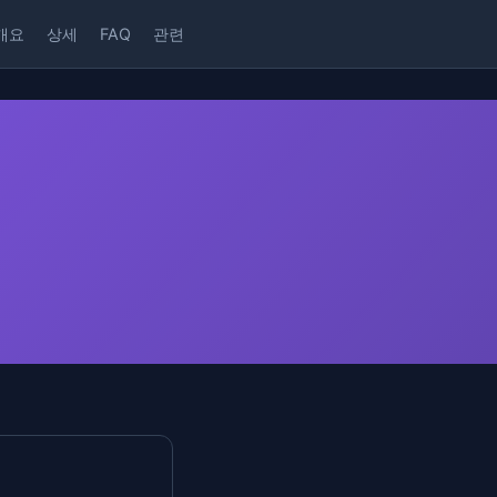
개요
상세
FAQ
관련