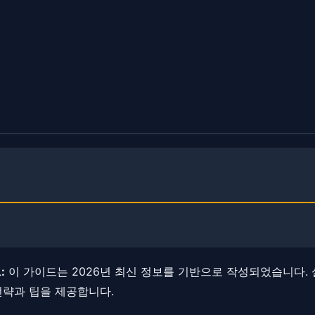
:
이 가이드는 2026년 최신 정보를 기반으로 작성되었습니다. 
전략과 팁을 제공합니다.