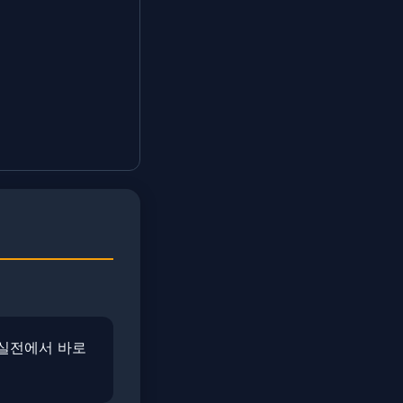
​실전에서 바로