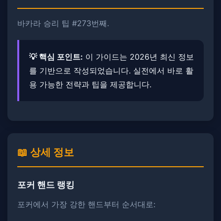
바카라 승리 팁 #273번째.
💡 핵심 포인트:
이 가이드는 2026년 최신 정보
를 기반으로 작성되었습니다. ​​실전에서 바로 활
용 가능한 전략과 팁을 제공합니다.
📖 상세 정보
포커 핸드 랭킹
포커에서 가장 강한 핸드부터 순서대로: