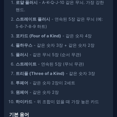
로얄 플러시
- A-K-Q-J-10 같은 무늬. 가장 강한
핸드.
스트레이트 플러시
- 연속된 5장 같은 무늬 (예:
5-6-7-8-9 하트)
포카드 (Four of a Kind)
- 같은 숫자 4장
풀하우스
- 같은 숫자 3장 + 같은 숫자 2장
플러시
- 같은 무늬 5장 (순서 무관)
스트레이트
- 연속된 5장 (무늬 무관)
트리플 (Three of a Kind)
- 같은 숫자 3장
투페어
- 같은 숫자 2장이 2세트
원페어
- 같은 숫자 2장
하이카드
- 위 조합이 없을 때 가장 높은 카드
기본 용어