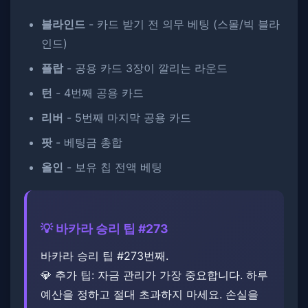
블라인드
- 카드 받기 전 의무 베팅 (스몰/빅 블라
인드)
플랍
- 공용 카드 3장이 깔리는 라운드
턴
- 4번째 공용 카드
리버
- 5번째 마지막 공용 카드
팟
- 베팅금 총합
올인
- 보유 칩 전액 베팅
💡 바카라 승리 팁 #273
바카라 승리 팁 #273번째.
💎 추가 팁: 자금 관리가 가장 중요합니다. ​하루
예산을 정하고 절대 초과하지 마세요. ​손실을