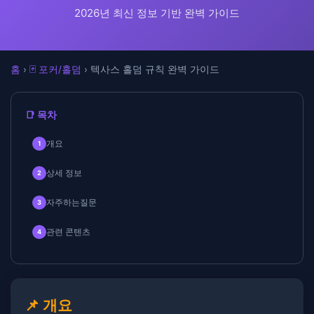
2026년 최신 정보 기반 완벽 가이드
홈
›
🃏 포커/홀덤
› 텍사스 홀덤 규칙 완벽 가이드
📑 목차
개요
1
상세 정보
2
자주하는질문
3
관련 콘텐츠
4
📌 개요