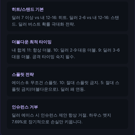
히트/스탠드 기본
딜러 7 이상 vs 내 12-16: 히트. 딜러 2-6 vs 내 12-16: 스탠
드. 딜러 버스트 확률 극대화 전략.
더블다운 최적 타이밍
내 합계 11: 항상 더블. 10: 딜러 2-9 대응 더블. 9: 딜러 3-6
대응 더블. 공격 타이밍 숙지 필수.
스플릿 전략
에이스·8: 무조건 스플릿. 10: 절대 스플릿 금지. 5: 절대 스
플릿 금지(더블다운으로). 딜러 패 연동.
인슈런스 거부
딜러 에이스 시 인슈런스 제안 항상 거절. 하우스 엣지
7.69%로 장기적으로 손실만 키웁니다.