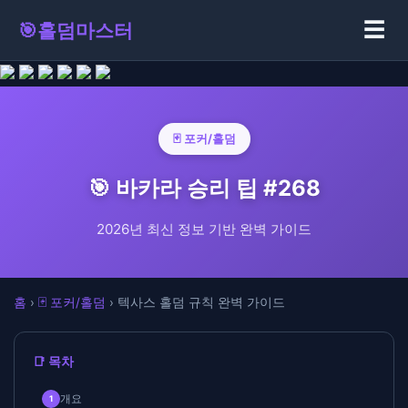
☰
🎯
홀덤마스터
🃏 포커/홀덤
🎯 바카라 승리 팁 #268
2026년 최신 정보 기반 완벽 가이드
홈
›
🃏 포커/홀덤
› 텍사스 홀덤 규칙 완벽 가이드
📑 목차
개요
1