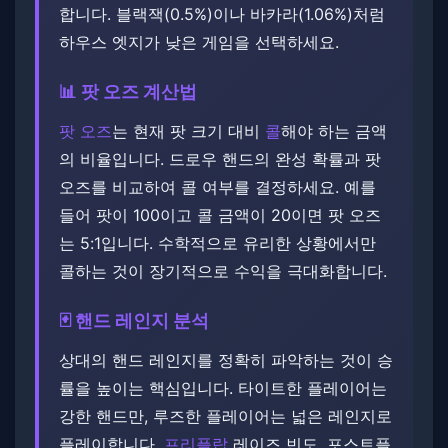
합니다. 블랙잭(0.5%)이나 바카라(1.06%)처럼
하우스 엣지가 낮은 게임을 선택하세요.
📊 팟 오즈 계산법
팟 오즈
는 현재 팟 크기 대비
콜
해야 하는 금액
의 비율입니다. 드로우 핸드의 완성 확률과 팟
오즈를 비교하여 콜 여부를 결정하세요. ​예를
들어 팟이 100이고 콜 금액이 20이면 팟 오즈
는 5:1입니다. ​수학적으로 유리한 상황에서만
콜하는 것이 장기적으로 수익을 극대화합니다.
🃏 핸드 레인지 분석
상대의 핸드 레인지를 정확히 파악하는 것이 승
률을 높이는 핵심입니다. ​타이트한 플레이어는
강한 핸드만, 루즈한 플레이어는 넓은 레인지로
플레이합니다. ​
프리
플랍
레이즈 빈도, 포스트플