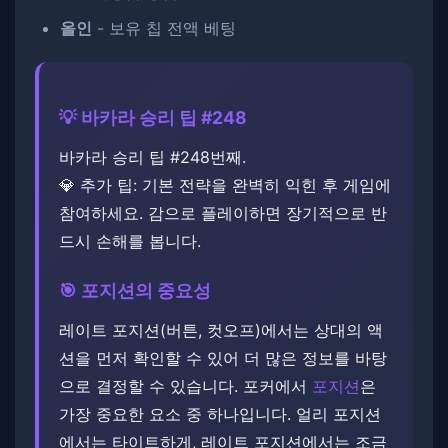
올인
- 보유 칩 전액 베팅
💡 바카라 승리 팁 #248
바카라 승리 팁 #248번째.
💎 추가 팁: 기본 전략을 완벽히 익힌 후 게임에
참여하세요. ​​감으로 플레이하면 장기적으로 반
드시 손해를 봅니다.
🎯 포지션의 중요성
레이트 포지션(버튼, 컷오프)에서는 상대의 액
션을 먼저 확인할 수 있어 더 많은 정보를 바탕
으로 결정할 수 있습니다. 포커에서
포지션
은
가장 중요한 요소 중 하나입니다. ​얼리 포지션
에서는 타이트하게, 레이트 포지션에서는 조금