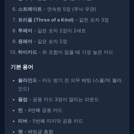
스트레이트
- 연속된 5장 (무늬 무관)
트리플 (Three of a Kind)
- 같은 숫자 3장
투페어
- 같은 숫자 2장이 2세트
원페어
- 같은 숫자 2장
하이카드
- 위 조합이 없을 때 가장 높은 카드
기본 용어
블라인드
- 카드 받기 전 의무 베팅 (스몰/빅 블라
인드)
플랍
- 공용 카드 3장이 깔리는 라운드
턴
- 4번째 공용 카드
리버
- 5번째 마지막 공용 카드
팟
- 베팅금 총합