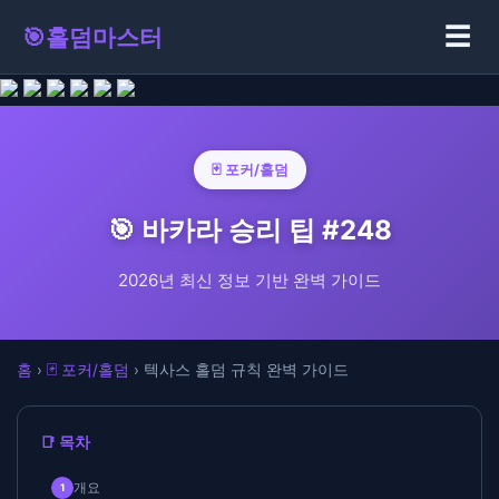
☰
🎯
홀덤마스터
🃏 포커/홀덤
🎯 바카라 승리 팁 #248
2026년 최신 정보 기반 완벽 가이드
홈
›
🃏 포커/홀덤
› 텍사스 홀덤 규칙 완벽 가이드
📑 목차
개요
1