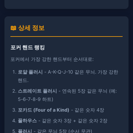
📖 상세 정보
포커 핸드 랭킹
포커에서 가장 강한 핸드부터 순서대로:
로얄 플러시
- A-K-Q-J-10 같은 무늬. ​가장 강한
핸드.
스트레이트 플러시
- 연속된 5장 같은 무늬 (예:
5-6-7-8-9 하트)
포카드 (Four of a Kind)
- 같은 숫자 4장
풀하우스
- 같은 숫자 3장 + 같은 숫자 2장
플러시
- 같은 무늬 5장 (순서 무관)