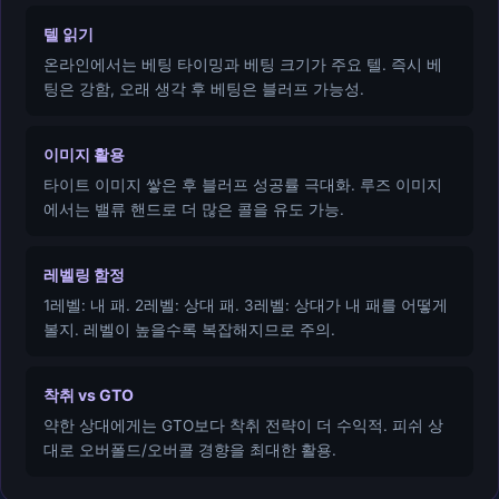
텔 읽기
온라인에서는 베팅 타이밍과 베팅 크기가 주요 텔. 즉시 베
팅은 강함, 오래 생각 후 베팅은 블러프 가능성.
이미지 활용
타이트 이미지 쌓은 후 블러프 성공률 극대화. 루즈 이미지
에서는 밸류 핸드로 더 많은 콜을 유도 가능.
레벨링 함정
1레벨: 내 패. 2레벨: 상대 패. 3레벨: 상대가 내 패를 어떻게
볼지. 레벨이 높을수록 복잡해지므로 주의.
착취 vs GTO
약한 상대에게는 GTO보다 착취 전략이 더 수익적. 피쉬 상
대로 오버폴드/오버콜 경향을 최대한 활용.