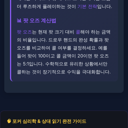
더 루즈하게 플레이하는 것이
기본 전략
입니다.
📊 팟 오즈 계산법
팟 오즈
는 현재 팟 크기 대비
콜
해야 하는 금액
의 비율입니다. 드로우 핸드의 완성 확률과 팟
오즈를 비교하여 콜 여부를 결정하세요. ​예를
들어 팟이 100이고 콜 금액이 20이면 팟 오즈
는 5:1입니다. 수학적으로 유리한 상황에서만
콜하는 것이 장기적으로 수익을 극대화합니다.
🧠 포커 심리학 & 상대 읽기 완전 가이드