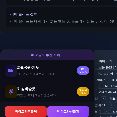
리버 블러프 선택
리버 블러프는 에퀴티가 없는 핸드 중 블로커가 있는 것 선택. 상
🎰 오늘의 추천 카지노
카심바슬롯
- 슬롯
야마토 가이드
첫입금 20% · 매일첫입금 +5% · 10년 무사고.
파라오카지노
센돔 불안 | 
👑
첫충
🎁 첫입금 20%
보너스
마토 모던 테마
신규가입 첫입금 보너스 지급
League 18 -
·
The Ul
카심바슬롯
🌟
첫입금
Old Traff
20%
첫입금 20% | 매일첫입금 20%
·
맵
Robo
·
덤마스터
·
토리
안
비아그라후불제
비아그라선불제