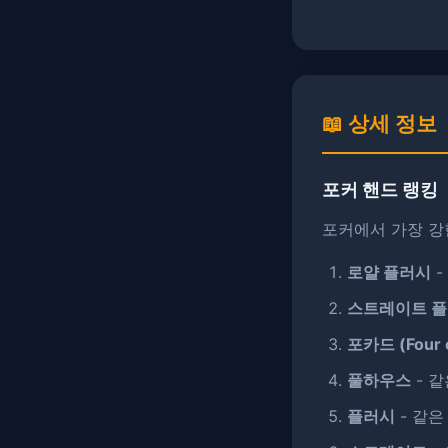
📖 상세 정보
포커 핸드 랭킹
포커에서 가장 강
로얄 플러시
-
스트레이트 
포카드 (Four o
풀하우스
- 같
플러시
- 같은