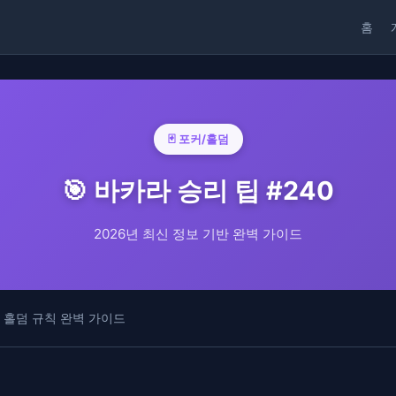
홈
🃏 포커/홀덤
🎯 바카라 승리 팁 #240
2026년 최신 정보 기반 완벽 가이드
 홀덤 규칙 완벽 가이드