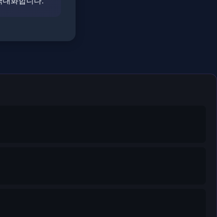
극대화합니다.