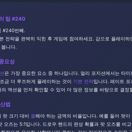
리 팁 #240
 #240번째.
 기본 전략을 완벽히 익힌 후 게임에 참여하세요. 감으로 플레이
 봅니다.
 중요성
션
은 가장 중요한 요소 중 하나입니다. ​​얼리 포지션에서는 타
조금 더 루즈하게 플레이하는 것이
기본 전략
입니다. ​​레이트 
대의 액션을 먼저 확인할 수 있어 더 많은 정보를 바탕으로 결정할
계산법
재 팟 크기 대비
콜
해야 하는 금액의 비율입니다. ​예를 들어 팟이 
팟 오즈는 5:1입니다. 드로우 핸드의 완성 확률과 팟 오즈를 비