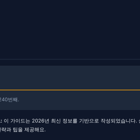
240번째.
:
이 가이드는 2026년 최신 정보를 기반으로 작성되었습니다.
전략과 팁을 제공해요.