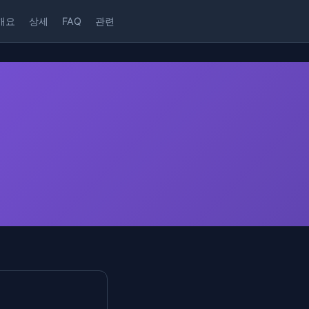
개요
상세
FAQ
관련