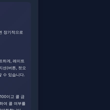
하면 장기적으로
이트하게, 레이트
포지션(버튼, 컷오
 수 있습니다.
100이고 콜 금
교하여 콜 여부를