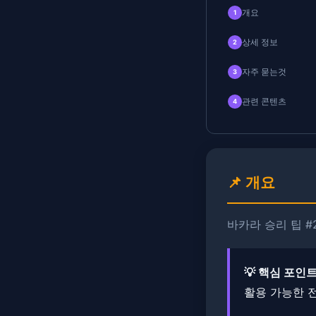
개요
1
상세 정보
2
자주 묻는것
3
관련 콘텐츠
4
📌 개요
바카라 승리 팁 #
💡 핵심 포인트
활용 가능한 