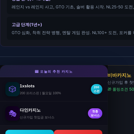
레인지 vs 레인지 사고, GTO 기초, 솔버 활용 시작. NL25-50 도
고급 단계(1년+)
GTO 심화, 착취 전략 병행, 멘탈 게임 완성. NL100+ 도전, 포커
🎰 오늘의 추천 카지노
1xBet
비바카지노
- 스포츠베팅
세계 최대 스포츠베팅! 축구,농구,e스포츠. 업계
신규가입 후 첫
1xslots
🎲
200
최고 배당.
🎁 롤링조건 5
스핀
200 프리스핀 | 월요일 100%
🎁 첫입금100%(최대€130)
다인카지노
🎭
첫충
보너스
신규가입 첫입금 보너스