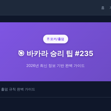
홈
🃏 포커/홀덤
🎯 바카라 승리 팁 #235
2026년 최신 정보 기반 완벽 가이드
 홀덤 규칙 완벽 가이드