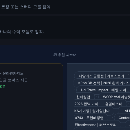
전, 코칭 또는 스터디 그룹 참여.
를 하나의 수익 모델로 정착.
🎁 추천 파트너
- 온라인카지노
시알리스 공통점 | 러브스토리 - E
입금 보너스 지급.
MP vs BB 전략 | 2026 완벽 가
00%
·
Ucl Travel Impact - 베팅 가이드
·
한배팅맵
WSOP 브레이슬릿
2026 완벽 가이드 - 홀덤마스터
·
KA게이밍 | 릴게임난다
LAL
· ·
#743 - 무한배팅맵
Cenforc
·
Effectiveness | 러브스토리