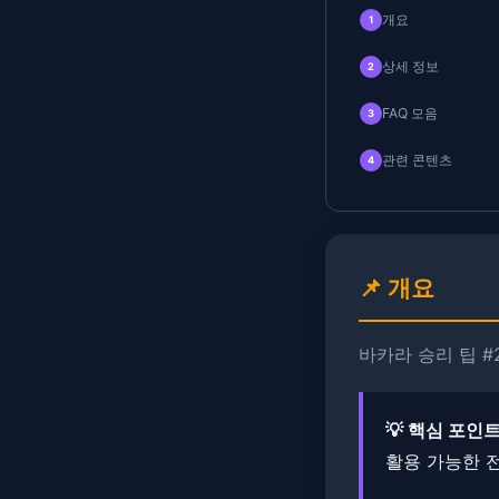
개요
1
상세 정보
2
FAQ 모음
3
관련 콘텐츠
4
📌 개요
바카라 승리 팁 #
💡 핵심 포인트
활용 가능한 