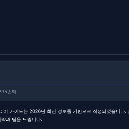
235번째.
:
이 가이드는 2026년 최신 정보를 기반으로 작성되었습니다. ​
전략과 팁을 드립니다.