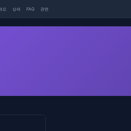
개요
상세
FAQ
관련