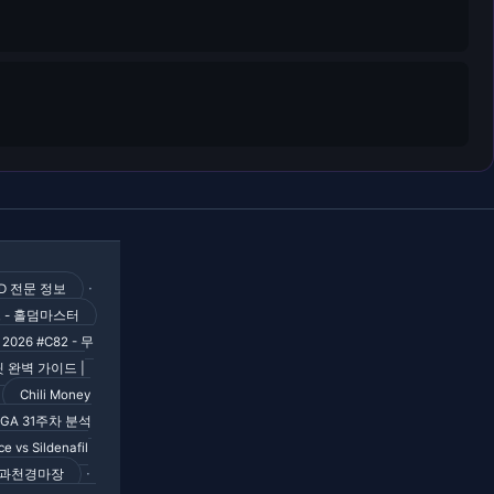
·
D 전문 정보
이드 - 홀덤마스터
 2026 #C82 - 무
 완벽 가이드 |
·
Chili Money
IGA 31주차 분석
e vs Sildenafil
·
과천경마장