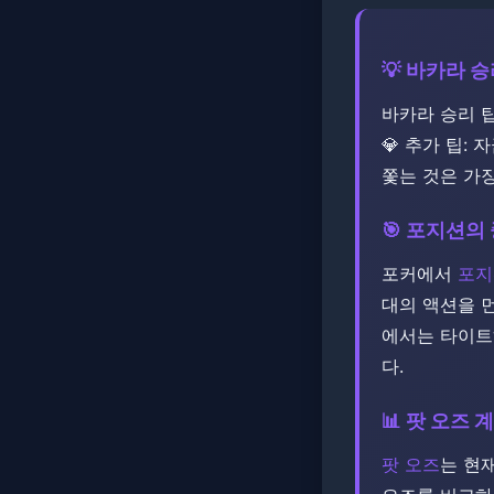
💡 바카라 승
바카라 승리 팁
💎 추가 팁:
쫓는 것은 가
🎯 포지션의
포커에서
포지
대의 액션을 먼
에서는 타이트
다.
📊 팟 오즈 
팟 오즈
는 현