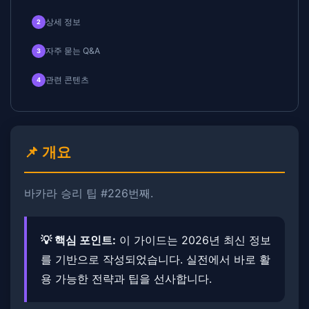
상세 정보
2
자주 묻는 Q&A
3
관련 콘텐츠
4
📌 개요
바카라 승리 팁 #226번째.
💡 핵심 포인트:
이 가이드는 2026년 최신 정보
를 기반으로 작성되었습니다. ​​실전에서 바로 활
용 가능한 전략과 팁을 선사합니다.