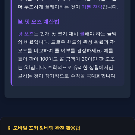
더 루즈하게 플레이하는 것이
기본 전략
입니다.
📊 팟 오즈 계산법
팟 오즈
는 현재 팟 크기 대비
콜
해야 하는 금액
의 비율입니다. ​​드로우 핸드의 완성 확률과 팟
오즈를 비교하여 콜 여부를 결정하세요. 예를
들어 팟이 100이고 콜 금액이 20이면 팟 오즈
는 5:1입니다. ​수학적으로 유리한 상황에서만
콜하는 것이 장기적으로 수익을 극대화합니다.
📱 모바일 포커 & 베팅 완전 활용법