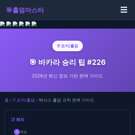
☰
🎯
홀덤마스터
🃏 포커/홀덤
🎯 바카라 승리 팁 #226
2026년 최신 정보 기반 완벽 가이드
홈
›
🃏 포커/홀덤
› 텍사스 홀덤 규칙 완벽 가이드
📑 목차
개요
1