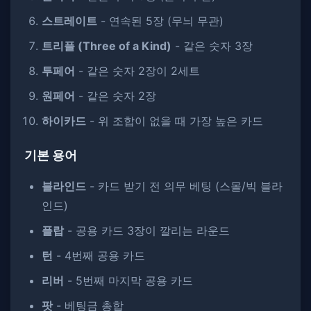
스트레이트
- 연속된 5장 (무늬 무관)
트리플 (Three of a Kind)
- 같은 숫자 3장
투페어
- 같은 숫자 2장이 2세트
원페어
- 같은 숫자 2장
하이카드
- 위 조합이 없을 때 가장 높은 카드
기본 용어
블라인드
- 카드 받기 전 의무 베팅 (스몰/빅 블라
인드)
플랍
- 공용 카드 3장이 깔리는 라운드
턴
- 4번째 공용 카드
리버
- 5번째 마지막 공용 카드
팟
- 베팅금 총합