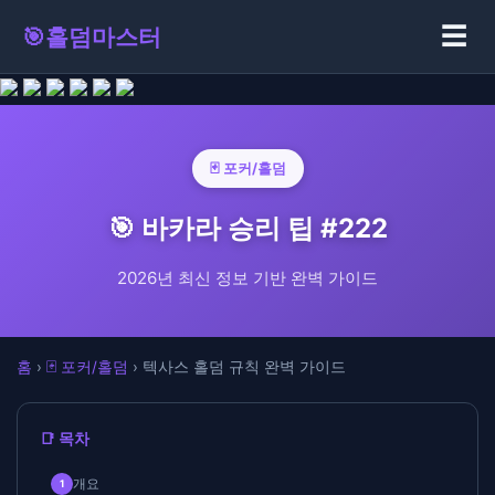
☰
🎯
홀덤마스터
🃏 포커/홀덤
🎯 바카라 승리 팁 #222
2026년 최신 정보 기반 완벽 가이드
홈
›
🃏 포커/홀덤
› 텍사스 홀덤 규칙 완벽 가이드
📑 목차
개요
1