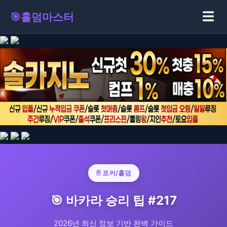
☰
🎯
홀덤마스터
🃏 포커/홀덤
🎯 바카라 승리 팁 #217
2026년 최신 정보 기반 완벽 가이드