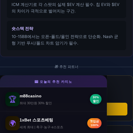
ICM 계산기로 각 스팟의 실제 $EV 계산 필수. 칩 EV와 $EV
의 차이가 극적으로 벌어지는 구간.
숏스택 전략
10-15BB에서는 오픈-폴드/올인 전략으로 단순화. Nash 균
형 기반 푸시/폴드 차트 암기가 필수.
🎁 추천 파트너
🎰 오늘의 추천 카지노
1xBet
- 스포츠베팅
세계 최대 스포츠베팅! 축구,농구,e스포츠. 업계 최고 배당.
m88casino
🏆
30%
🎁 첫입금100%(최대€130)
할인
최대 30만원 30% 할인
가입하기
1xBet 스포츠베팅
🌍
첫입금
100%
세계 최대 | 축구·농구·e스포츠