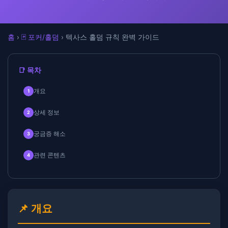
홈
›
🃏 포커/홀덤
› 텍사스 홀덤 규칙 완벽 가이드
📑 목차
개요
1
상세 정보
2
궁금증 해소
3
관련 콘텐츠
4
📌 개요