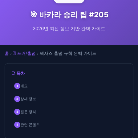
🎯 바카라 승리 팁 #205
2026년 최신 정보 기반 완벽 가이드
홈
›
🃏 포커/홀덤
› 텍사스 홀덤 규칙 완벽 가이드
📑 목차
개요
1
상세 정보
2
질문 정리
3
관련 콘텐츠
4