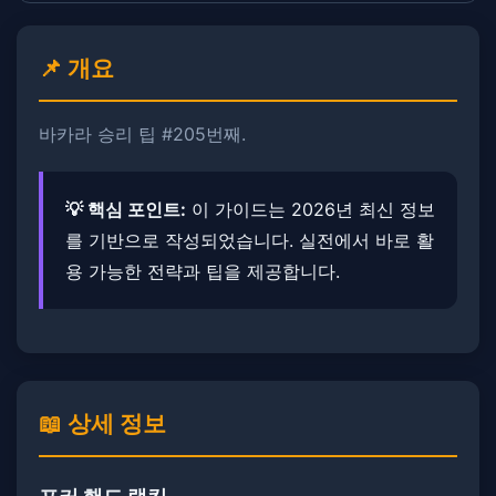
📌 개요
바카라 승리 팁 #205번째.
💡 핵심 포인트:
이 가이드는 2026년 최신 정보
를 기반으로 작성되었습니다. ​실전에서 바로 활
용 가능한 전략과 팁을 제공합니다.
📖 상세 정보