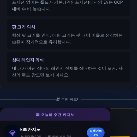
포지션 없이는 폴드가 기본. IP(인포지션)에서의 EV는 OOP
대비 수 배 높습니다.
팟 크기 의식
항상 팟 크기를 인식. 베팅 크기는 팟 대비 비율로 생각하는
습관이 장기적으로 유리합니다.
상대 레인지 의식
내 패가 아닌 상대의 레인지 전체를 상대하는 것이 포커. 자
신의 핸드 강도만 보지 마세요.
🎁 추천 파트너
🎰 오늘의 추천 카지노
1xBet
- 스포츠베팅
세계 최대 스포츠베팅! 축구,농구,e스포츠. 업계 최고 배당.
k88카지노
💎
리베이트
🎁 첫입금100%(최대€130)
4%
첫매충 5~10% | 슬롯 리베이트 4%