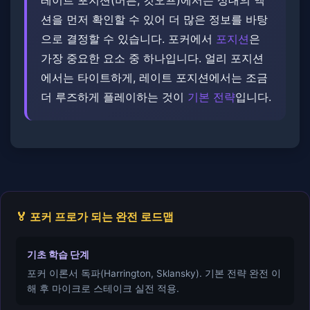
​레이트 포지션(버튼, 컷오프)에서는 상대의 액
션을 먼저 확인할 수 있어 더 많은 정보를 바탕
으로 결정할 수 있습니다. 포커에서
포지션
은
가장 중요한 요소 중 하나입니다. 얼리 포지션
에서는 타이트하게, 레이트 포지션에서는 조금
더 루즈하게 플레이하는 것이
기본 전략
입니다.
🏅 포커 프로가 되는 완전 로드맵
기초 학습 단계
포커 이론서 독파(Harrington, Sklansky). 기본 전략 완전 이
해 후 마이크로 스테이크 실전 적용.