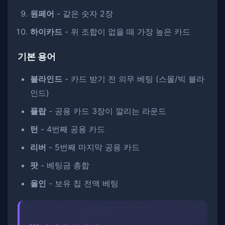
원페어
- 같은 숫자 2장
하이카드
- 위 조합이 없을 때 가장 높은 카드
기본 용어
블라인드
- 카드 받기 전 의무 베팅 (스몰/빅 블라
인드)
플랍
- 공용 카드 3장이 깔리는 라운드
턴
- 4번째 공용 카드
리버
- 5번째 마지막 공용 카드
팟
- 베팅금 총합
올인
- 보유 칩 전액 베팅