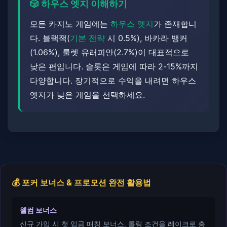
🎲 하우스 엣지 이해하기
모든 카지노 게임에는
하우스 엣지
가 존재합니
다. ​​블랙잭(
기본 전략
시 0.5%), 바카라 뱅커
(1.06%), 룰렛 유러피안(2.7%)이 대표적으로
낮은 편입니다. ​슬롯은 게임에 따라 2-15%까지
다양합니다. ​​장기적으로 수익을 내려면 하우스
엣지가 낮은 게임을 선택하세요.
💰 포커 보너스 & 프로모션 완전 활용법
웰컴 보너스
신규 가입 시 첫 입금 매칭 보너스. 롤링 조건을 레이크로 충