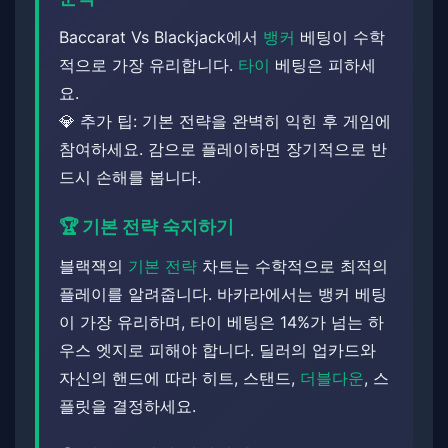
Baccarat Vs Blackjack에서
뱅커
베팅이 수학
적으로 가장 유리합니다.
타이
베팅은 피하세
요.
💎 추가 팁: 기본 전략을 완벽히 익힌 후 게임에
참여하세요. 감으로 플레이하면 장기적으로 반
드시 손해를 봅니다.
🏆 기본 전략 숙지하기
블랙잭의
기본 전략
차트는 수학적으로 최적의
플레이를 알려줍니다. ​​바카라에서는 뱅커 베팅
이 가장 유리하며, 타이 베팅은 14%가 넘는 하
우스 엣지로 피해야 합니다. 딜러의 업카드와
자신의 핸드에 따라 히트, 스탠드,
더블다운
, 스
플릿을 결정하세요.