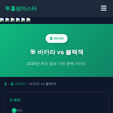
☰
🎯
홀덤마스터
🎴 바카라
🎯 바카라 vs 블랙잭
2026년 최신 정보 기반 완벽 가이드
홈
›
🎴 바카라
› 바카라 vs 블랙잭
📑 목차
개요
1