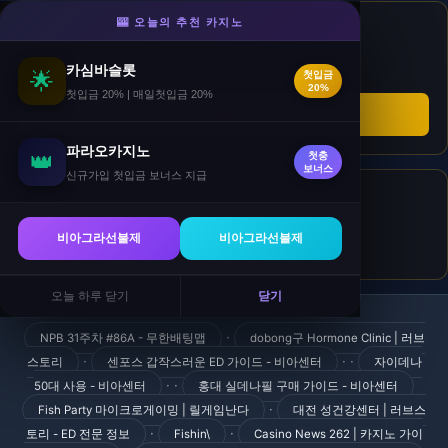
🎰 오늘의 추천 카지노
1xBet
- 스포츠베팅
세계 최대 스포츠베팅! 축구,농구,e스포츠. 업계 최고 배당.
카심바슬롯
🌟
첫입금
🎁 첫입금100%(최대€130)
20%
첫입금 20% | 매일첫입금 20%
가입하기
파라오카지노
👑
첫충
보너스
신규가입 첫입금 보너스 지급
비바카지노
- 온라인카지노
신규가입 후 첫입금 보너스 지급.
비아그라선불제
비아그라선불제
🎁 롤링조건 500%
오늘 하루 닫기
닫기
·
NPB 31주차 #86A - 무한배팅맵
dobong구 Hormone Clinic | 러브
·
· ·
스토리
센포스 갑작스러운 ED 가이드 - 비아센터
자이데나
· ·
50대 사용 - 비아센터
홍대 실데나필 구매 가이드 - 비아센터
·
Fish Party 마이크로게이밍 | 릴게임난다
대전 성건강센터 | 러브스
·
·
토리 - ED 전문 정보
Fishin\
Casino News 262 | 카지노 가이