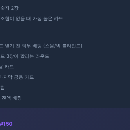
 숫자 2장
 조합이 없을 때 가장 높은 카드
드 받기 전 의무 베팅 (스몰/빅 블라인드)
카드 3장이 깔리는 라운드
용 카드
 마지막 공용 카드
총합
칩 전액 베팅
#150