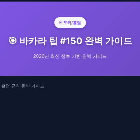
🃏 포커/홀덤
🎯 바카라 팁 #150 완벽 가이드
2026년 최신 정보 기반 완벽 가이드
 홀덤 규칙 완벽 가이드