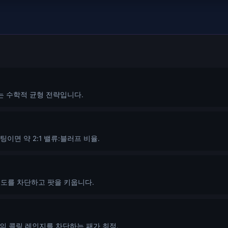
 않는 수학적 균형 전략입니다.
이면 약 2:1 밸류:블러프 비율.
 빈도를 차단하고 팟을 키웁니다.
대의 콜링 레인지를 차단하는 패가 최적.