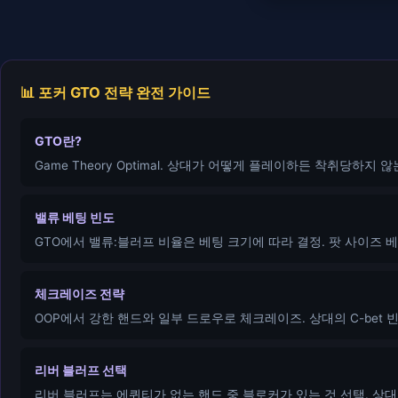
📊 포커 GTO 전략 완전 가이드
GTO란?
Game Theory Optimal. 상대가 어떻게 플레이하든 착취당하지
밸류 베팅 빈도
GTO에서 밸류:블러프 비율은 베팅 크기에 따라 결정. 팟 사이즈 베팅
체크레이즈 전략
OOP에서 강한 핸드와 일부 드로우로 체크레이즈. 상대의 C-bet
리버 블러프 선택
리버 블러프는 에퀴티가 없는 핸드 중 블로커가 있는 것 선택. 상