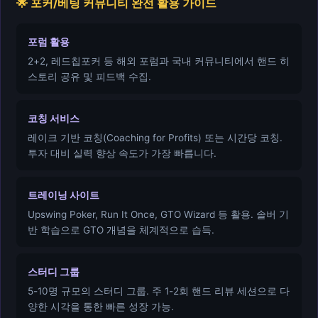
🌟 포커/베팅 커뮤니티 완전 활용 가이드
포럼 활용
2+2, 레드칩포커 등 해외 포럼과 국내 커뮤니티에서 핸드 히
스토리 공유 및 피드백 수집.
코칭 서비스
레이크 기반 코칭(Coaching for Profits) 또는 시간당 코칭.
투자 대비 실력 향상 속도가 가장 빠릅니다.
트레이닝 사이트
Upswing Poker, Run It Once, GTO Wizard 등 활용. 솔버 기
반 학습으로 GTO 개념을 체계적으로 습득.
스터디 그룹
5-10명 규모의 스터디 그룹. 주 1-2회 핸드 리뷰 세션으로 다
양한 시각을 통한 빠른 성장 가능.