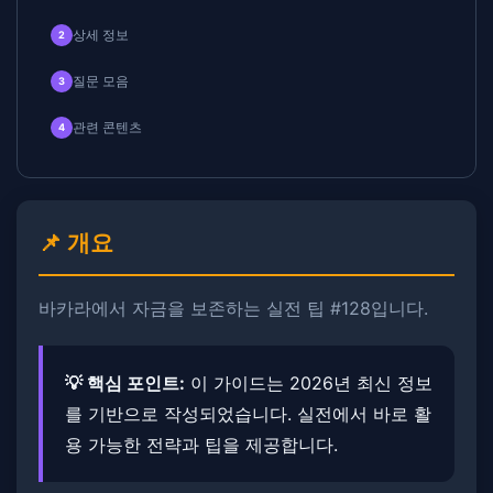
상세 정보
2
질문 모음
3
관련 콘텐츠
4
📌 개요
바카라에서 자금을 보존하는 실전 팁 #128입니다.
💡 핵심 포인트:
이 가이드는 2026년 최신 정보
를 기반으로 작성되었습니다. 실전에서 바로 활
용 가능한 전략과 팁을 제공합니다.