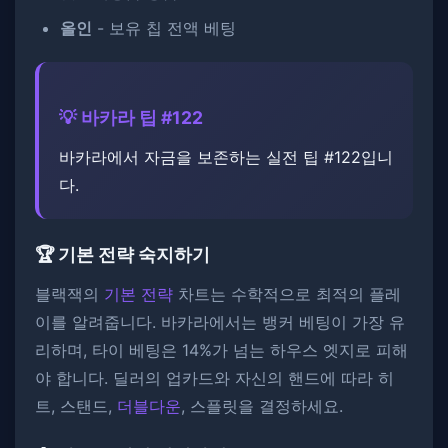
올인
- 보유 칩 전액 베팅
💡 바카라 팁 #122
바카라에서 자금을 보존하는 실전 팁 #122입니
다.
🏆 기본 전략 숙지하기
블랙잭의
기본 전략
차트는 수학적으로 최적의 플레
이를 알려줍니다. ​​바카라에서는 뱅커 베팅이 가장 유
리하며, 타이 베팅은 14%가 넘는 하우스 엣지로 피해
야 합니다. ​​딜러의 업카드와 자신의 핸드에 따라 히
트, 스탠드,
더블다운
, 스플릿을 결정하세요.