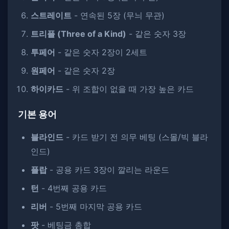
스트레이트
- 연속된 5장 (무늬 무관)
트리플 (Three of a Kind)
- 같은 숫자 3장
투페어
- 같은 숫자 2장이 2세트
원페어
- 같은 숫자 2장
하이카드
- 위 조합이 없을 때 가장 높은 카드
기본 용어
블라인드
- 카드 받기 전 의무 베팅 (스몰/빅 블라
인드)
플랍
- 공용 카드 3장이 깔리는 라운드
턴
- 4번째 공용 카드
리버
- 5번째 마지막 공용 카드
팟
- 베팅금 총합