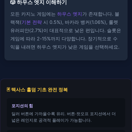
🎲 하우스 엣지 이해하기
모든 카지노 게임에는
하우스 엣지
가 존재합니다. 블
랙잭(
기본 전략
시 0.5%), 바카라 뱅커(1.06%), 룰렛
유러피안(2.7%)이 대표적으로 낮은 편입니다. 슬롯은
게임에 따라 2-15%까지 다양합니다. ​장기적으로 수
익을 내려면 하우스 엣지가 낮은 게임을 선택하세요.
🃏 텍사스 홀덤 기초 완전 정복
포지션의 힘
딜러 버튼에 가까울수록 유리. 버튼·컷오프 포지션에서 더
넓은 레인지로 공격적 플레이가 가능합니다.