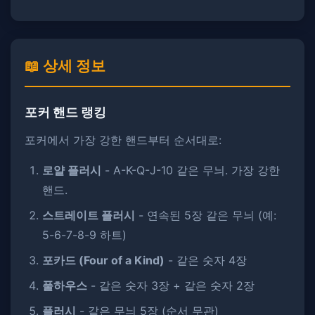
📖 상세 정보
포커 핸드 랭킹
포커에서 가장 강한 핸드부터 순서대로:
로얄 플러시
- A-K-Q-J-10 같은 무늬. 가장 강한
핸드.
스트레이트 플러시
- 연속된 5장 같은 무늬 (예:
5-6-7-8-9 하트)
포카드 (Four of a Kind)
- 같은 숫자 4장
풀하우스
- 같은 숫자 3장 + 같은 숫자 2장
플러시
- 같은 무늬 5장 (순서 무관)