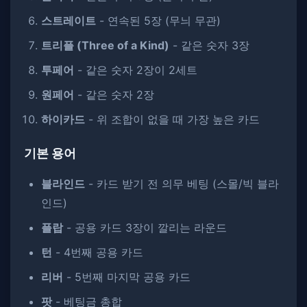
스트레이트
- 연속된 5장 (무늬 무관)
트리플 (Three of a Kind)
- 같은 숫자 3장
투페어
- 같은 숫자 2장이 2세트
원페어
- 같은 숫자 2장
하이카드
- 위 조합이 없을 때 가장 높은 카드
기본 용어
블라인드
- 카드 받기 전 의무 베팅 (스몰/빅 블라
인드)
플랍
- 공용 카드 3장이 깔리는 라운드
턴
- 4번째 공용 카드
리버
- 5번째 마지막 공용 카드
팟
- 베팅금 총합