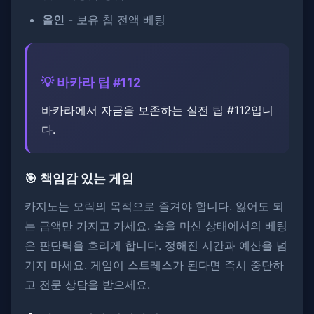
올인
- 보유 칩 전액 베팅
💡 바카라 팁 #112
바카라에서 자금을 보존하는 실전 팁 #112입니
다.
🎯 책임감 있는 게임
카지노는 오락의 목적으로 즐겨야 합니다. ​​잃어도 되
는 금액만 가지고 가세요. ​술을 마신 상태에서의 베팅
은 판단력을 흐리게 합니다. 정해진 시간과 예산을 넘
기지 마세요. 게임이 스트레스가 된다면 즉시 중단하
고 전문 상담을 받으세요.