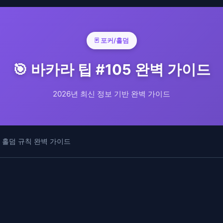
🃏 포커/홀덤
🎯 바카라 팁 #105 완벽 가이드
2026년 최신 정보 기반 완벽 가이드
 홀덤 규칙 완벽 가이드