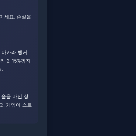
마세요. ​손실을
), 바카라 뱅커
라 2-15%까지
.
​술을 마신 상
 ​​게임이 스트