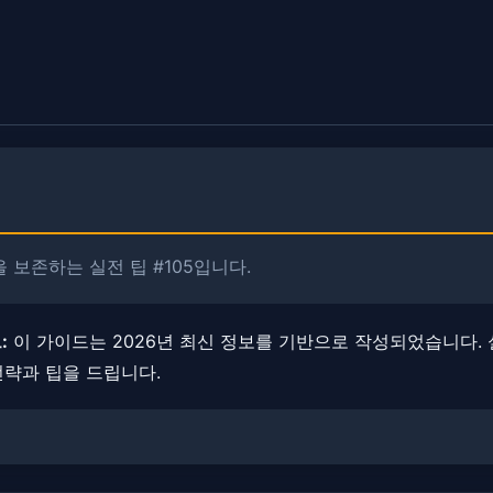
 보존하는 실전 팁 #105입니다.
:
이 가이드는 2026년 최신 정보를 기반으로 작성되었습니다.
전략과 팁을 드립니다.