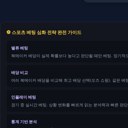
⚽ 스포츠 베팅 심화 전략 완전 가이드
밸류 베팅
북메이커 배당이 실제 확률보다 높다고 판단될 때만 베팅. 장기적으
배당 비교
여러 북메이커 배당을 비교해 최고 배당 선택(오즈 쇼핑). 같은 베팅
인플레이 베팅
경기 중 실시간 베팅. 상황 변화를 빠르게 읽는 분석력과 빠른 판단
통계 기반 분석