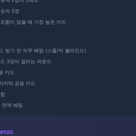
 숫자 2장이 2세트
 숫자 2장
 조합이 없을 때 가장 높은 카드
드 받기 전 의무 베팅 (스몰/빅 블라인드)
카드 3장이 깔리는 라운드
용 카드
 마지막 공용 카드
총합
칩 전액 베팅
#105