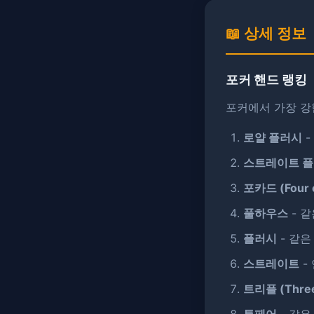
📖 상세 정보
포커 핸드 랭킹
포커에서 가장 강
로얄 플러시
-
스트레이트 
포카드 (Four o
풀하우스
- 같
플러시
- 같은
스트레이트
-
트리플 (Three 