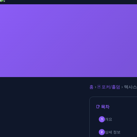
홈
›
🃏 포커/홀덤
› 텍사스
📑 목차
개요
1
상세 정보
2