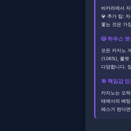
바카라에서 자금
💎 추가 팁:
쫓는 것은 가
🎲 하우스 
모든 카지노 
(1.06%), 
다양합니다. 
🎯 책임감 
카지노는 오락의
태에서의 베팅은
레스가 된다면