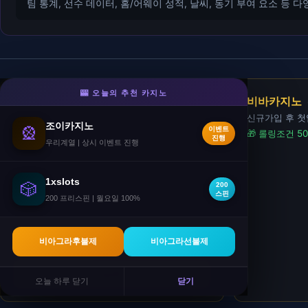
팀 통계, 선수 데이터, 홈/어웨이 성적, 날씨, 동기 부여 요소 등 
🎰 오늘의 추천 카지노
1xBet
비바카지노
- 스포츠베팅
세계 최대 스포츠베팅! 축구,농구,e스포츠. 업계
신규가입 후 첫
조이카지노
🎡
이벤트
최고 배당.
🎁 롤링조건 5
진행
우리계열 | 상시 이벤트 진행
🎁 첫입금100%(최대€130)
1xslots
🎲
200
스핀
200 프리스핀 | 월요일 100%
비아그라후불제
비아그라선불제
가입하기
오늘 하루 닫기
닫기