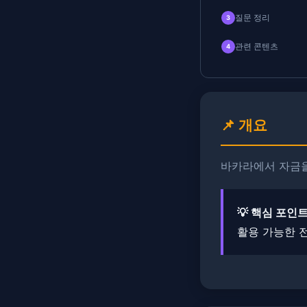
질문 정리
3
관련 콘텐츠
4
📌 개요
바카라에서 자금을
💡 핵심 포인트
활용 가능한 