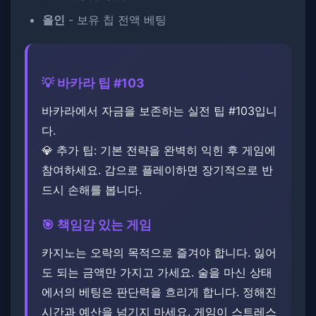
올인
- 보유 칩 전액 베팅
💡 바카라 팁 #103
바카라에서 자금을 보존하는 실전 팁 #103입니
다.
💎 추가 팁: 기본 전략을 완벽히 익힌 후 게임에
참여하세요. ​​감으로 플레이하면 장기적으로 반
드시 손해를 봅니다.
🎯 책임감 있는 게임
카지노는 오락의 목적으로 즐겨야 합니다. ​잃어
도 되는 금액만 가지고 가세요. ​술을 마신 상태
에서의 베팅은 판단력을 흐리게 합니다. ​​정해진
시간과 예산을 넘기지 마세요. ​​게임이 스트레스