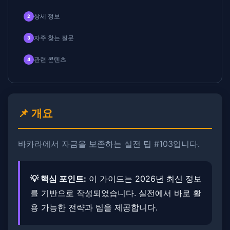
상세 정보
2
자주 찾는 질문
3
관련 콘텐츠
4
📌 개요
바카라에서 자금을 보존하는 실전 팁 #103입니다.
💡 핵심 포인트:
이 가이드는 2026년 최신 정보
를 기반으로 작성되었습니다. ​​실전에서 바로 활
용 가능한 전략과 팁을 제공합니다.