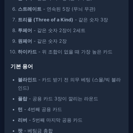
스트레이트
- 연속된 5장 (무늬 무관)
트리플 (Three of a Kind)
- 같은 숫자 3장
투페어
- 같은 숫자 2장이 2세트
원페어
- 같은 숫자 2장
하이카드
- 위 조합이 없을 때 가장 높은 카드
기본 용어
블라인드
- 카드 받기 전 의무 베팅 (스몰/빅 블라
인드)
플랍
- 공용 카드 3장이 깔리는 라운드
턴
- 4번째 공용 카드
리버
- 5번째 마지막 공용 카드
팟
- 베팅금 총합