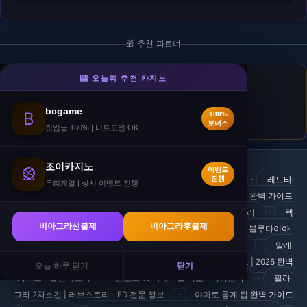
🎁 추천 파트너
🎰 오늘의 추천 카지노
라이징슬롯
- 슬롯
첫충 50% · 매충 20% · 재충전 10% 추가 보너스.
bcgame
₿
180%
🎁 첫충전 50%
보너스
첫입금 180% | 비트코인 OK
조이카지노
🎡
이벤트
·
유데나필 저렴하게 구매 | 러브스토리 2026 - 전문 ED 정보
진행
레드타
우리계열 | 상시 이벤트 진행
·
이거 보너스 피처 | 릴게임난다
포커 승리 팁 #682 | 2026 완벽 가이드
·
·
- 홀덤마스터
아반드라 (Avandra) 완벽 가이드 | 러브스토리
텍
비아그라선불제
비아그라후불제
·
사스홀덤 가이드 | 핸드랭킹·포지션·팟오즈 | 카지노월드
블루다이아
·
·
몬드 가벼운식사 - 비아센터
야마토 매뉴얼 | 릴게임난다
말레
·
그라 장점 | 러브스토리 - ED 전문 정보
T9s 플레이 가이드 | 2026 완벽
오늘 하루 닫기
닫기
·
가이드 - 홀덤마스터
센포스 vs 바데나필 비교 - 비아센터
필라
·
그라 2차소견 | 러브스토리 - ED 전문 정보
야마토 통계 팁 완벽 가이드