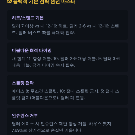
🎲 블랙잭 기본 전략 완전 마스터
히트/스탠드 기본
딜러 7 이상 vs 내 12-16: 히트. 딜러 2-6 vs 내 12-16: 스탠
드. 딜러 버스트 확률 극대화 전략.
더블다운 최적 타이밍
내 합계 11: 항상 더블. 10: 딜러 2-9 대응 더블. 9: 딜러 3-6
대응 더블. 공격 타이밍 숙지 필수.
스플릿 전략
에이스·8: 무조건 스플릿. 10: 절대 스플릿 금지. 5: 절대 스
플릿 금지(더블다운으로). 딜러 패 연동.
인슈런스 거부
딜러 에이스 시 인슈런스 제안 항상 거절. 하우스 엣지
7.69%로 장기적으로 손실만 키웁니다.