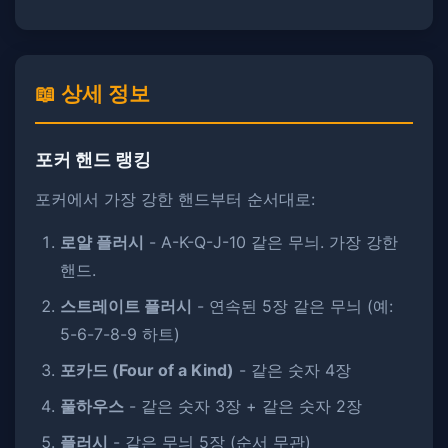
📖 상세 정보
포커 핸드 랭킹
포커에서 가장 강한 핸드부터 순서대로:
로얄 플러시
- A-K-Q-J-10 같은 무늬. 가장 강한
핸드.
스트레이트 플러시
- 연속된 5장 같은 무늬 (예:
5-6-7-8-9 하트)
포카드 (Four of a Kind)
- 같은 숫자 4장
풀하우스
- 같은 숫자 3장 + 같은 숫자 2장
플러시
- 같은 무늬 5장 (순서 무관)