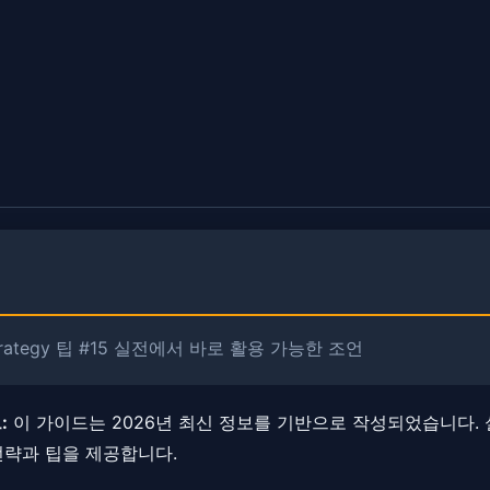
strategy 팁 #15 실전에서 바로 활용 가능한 조언
:
이 가이드는 2026년 최신 정보를 기반으로 작성되었습니다.
전략과 팁을 제공합니다.