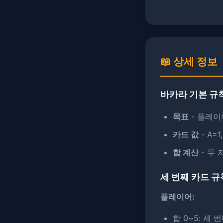
📖 상세 정보
바카라 기본 규
목표
- 플레이
카드 값
- A=1
합 계산
- 두 
세 번째 카드 규
플레이어:
합 0~5: 세 