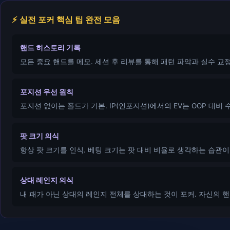
⚡ 실전 포커 핵심 팁 완전 모음
핸드 히스토리 기록
모든 중요 핸드를 메모. 세션 후 리뷰를 통해 패턴 파악과 실수 교
포지션 우선 원칙
포지션 없이는 폴드가 기본. IP(인포지션)에서의 EV는 OOP 대비 
팟 크기 의식
항상 팟 크기를 인식. 베팅 크기는 팟 대비 비율로 생각하는 습관
상대 레인지 의식
내 패가 아닌 상대의 레인지 전체를 상대하는 것이 포커. 자신의 핸