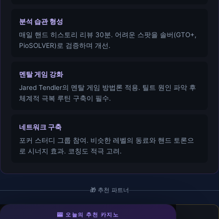
분석 습관 형성
매일 핸드 히스토리 리뷰 30분. 어려운 스팟을 솔버(GTO+,
PioSOLVER)로 검증하며 개선.
멘탈 게임 강화
Jared Tendler의 멘탈 게임 방법론 적용. 틸트 원인 파악 후
체계적 극복 루틴 구축이 필수.
네트워크 구축
포커 스터디 그룹 참여. 비슷한 레벨의 동료와 핸드 토론으
로 시너지 효과. 코칭도 적극 고려.
🎁 추천 파트너
🎰 오늘의 추천 카지노