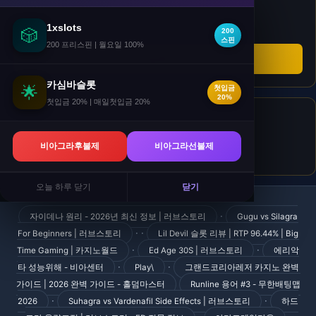
1xBet
- 스포츠베팅
세계 최대 스포츠베팅! 축구,농구,e스포츠. 업계 최고 배당.
1xslots
🎲
200
🎁 첫입금100%(최대€130)
스핀
200 프리스핀 | 월요일 100%
가입하기
카심바슬롯
🌟
첫입금
20%
첫입금 20% | 매일첫입금 20%
비바카지노
- 온라인카지노
신규가입 후 첫입금 보너스 지급.
비아그라후불제
비아그라선불제
🎁 롤링조건 500%
오늘 하루 닫기
닫기
·
자이데나 원리 - 2026년 최신 정보 | 러브스토리
Gugu vs Silagra
· ·
For Beginners | 러브스토리
Lil Devil 슬롯 리뷰 | RTP 96.44% | Big
·
·
Time Gaming | 카지노월드
Ed Age 30S | 러브스토리
에리악
·
·
타 성능위해 - 비아센터
Play\
그랜드코리아레저 카지노 완벽
가이드 | 2026 완벽 가이드 - 홀덤마스터
Runline 용어 #3 - 무한배팅맵
·
·
2026
Suhagra vs Vardenafil Side Effects | 러브스토리
하드