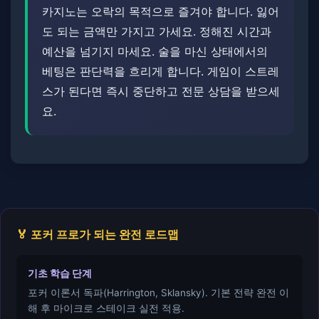
카지노는 오락의 목적으로 즐겨야 합니다. ​​잃어
도 되는 금액만 가지고 가세요. ​정해진 시간과
예산을 넘기지 마세요. ​술을 마신 상태에서의
베팅은 판단력을 흐리게 합니다. 게임이 스트레
스가 된다면 즉시 중단하고 전문 상담을 받으세
요.
🏅 포커 프로가 되는 완전 로드맵
기초 학습 단계
포커 이론서 독파(Harrington, Sklansky). 기본 전략 완전 이
해 후 마이크로 스테이크 실전 적용.