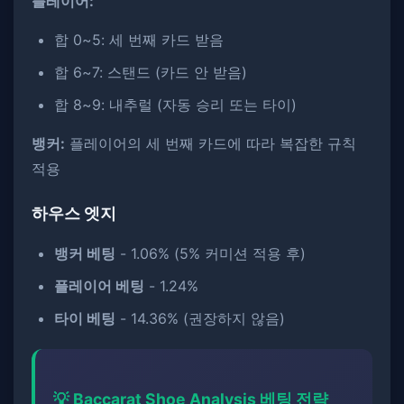
플레이어:
합 0~5: 세 번째 카드 받음
합 6~7: 스탠드 (카드 안 받음)
합 8~9: 내추럴 (자동 승리 또는 타이)
뱅커:
플레이어의 세 번째 카드에 따라 복잡한 규칙
적용
하우스 엣지
뱅커 베팅
- 1.06% (5% 커미션 적용 후)
플레이어 베팅
- 1.24%
타이 베팅
- 14.36% (권장하지 않음)
💡 Baccarat Shoe Analysis 베팅 전략