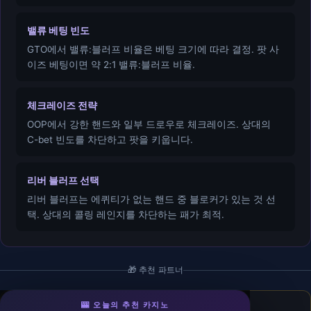
밸류 베팅 빈도
GTO에서 밸류:블러프 비율은 베팅 크기에 따라 결정. 팟 사
이즈 베팅이면 약 2:1 밸류:블러프 비율.
체크레이즈 전략
OOP에서 강한 핸드와 일부 드로우로 체크레이즈. 상대의
C-bet 빈도를 차단하고 팟을 키웁니다.
리버 블러프 선택
리버 블러프는 에퀴티가 없는 핸드 중 블로커가 있는 것 선
택. 상대의 콜링 레인지를 차단하는 패가 최적.
🎁 추천 파트너
🎰 오늘의 추천 카지노