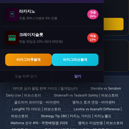
1xBet
- 스포츠베팅
세계 최대 스포츠베팅! 축구,농구,e스포츠. 업계 최고 배당.
라카지노
🃏
첫충
🎁 첫입금100%(최대€130)
30%
첫충 30% | 이벤트 5% 진행
가입하기
크레이지슬롯
🎰
매일
15%
매일 첫입금 15% (최대 50만원)
비바카지노
- 온라인카지노
신규가입 후 첫입금 보너스 지급.
비아그라후불제
비아그라선불제
🎁 롤링조건 500%
오늘 하루 닫기
닫기
·
야마토 심야 꿀팁 완벽 가이드 | 릴게임난다
Stendra vs Sendom
·
Daily Use | 러브스토리
Sildenafil vs Tadalafil Safety | 러브스토리
·
·
·
골드비아 프리미엄 - 비아센터
엠빅스 효과 연장 - 비아센터
·
LongPill 70 가이드 | 러브스토리
Levitra vs Avanafil Difference |
·
·
러브스토리
Strategy Tip 280 | 카지노 가이드 | 카지노월드
Mallorca 선수 #10 - 무한배팅맵 2026
엠빅스 이상반응 | 러브스토리