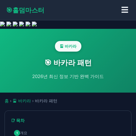
☰
🎯
홀덤마스터
🎴 바카라
🎯 바카라 패턴
2026년 최신 정보 기반 완벽 가이드
홈
›
🎴 바카라
› 바카라 패턴
📑 목차
개요
1