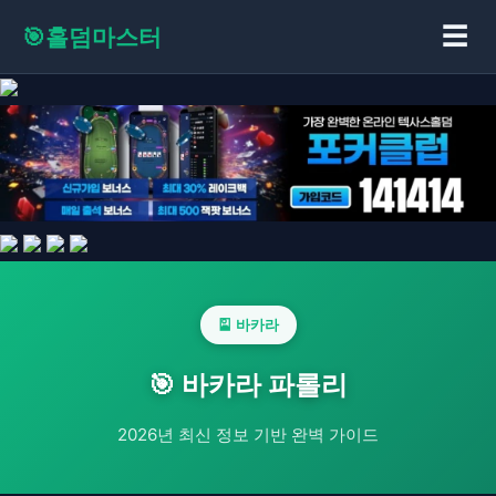
☰
🎯
홀덤마스터
🎴 바카라
🎯 바카라 파롤리
2026년 최신 정보 기반 완벽 가이드