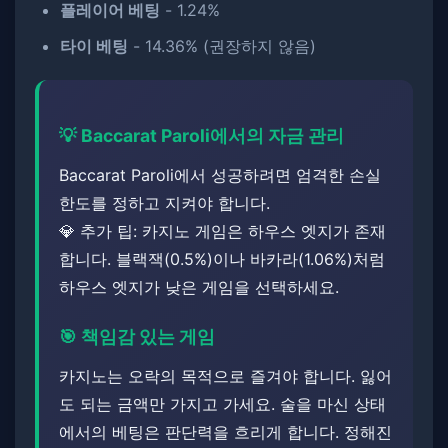
플레이어 베팅
- 1.24%
타이 베팅
- 14.36% (권장하지 않음)
💡 Baccarat Paroli에서의 자금 관리
Baccarat Paroli에서 성공하려면 엄격한 손실
한도를 정하고 지켜야 합니다.
💎 추가 팁: 카지노 게임은 하우스 엣지가 존재
합니다. ​블랙잭(0.5%)이나 바카라(1.06%)처럼
하우스 엣지가 낮은 게임을 선택하세요.
🎯 책임감 있는 게임
카지노는 오락의 목적으로 즐겨야 합니다. ​​잃어
도 되는 금액만 가지고 가세요. ​술을 마신 상태
에서의 베팅은 판단력을 흐리게 합니다. 정해진