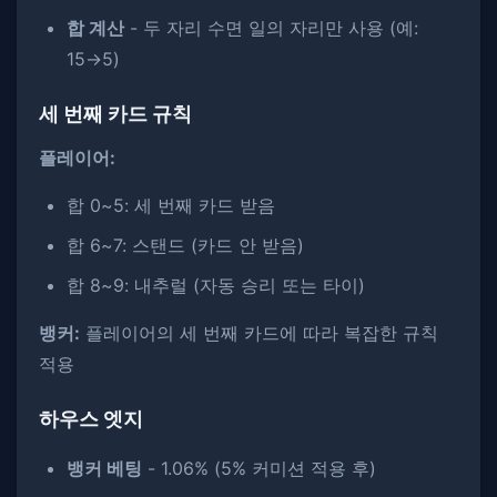
합 계산
- 두 자리 수면 일의 자리만 사용 (예:
15→5)
세 번째 카드 규칙
플레이어:
합 0~5: 세 번째 카드 받음
합 6~7: 스탠드 (카드 안 받음)
합 8~9: 내추럴 (자동 승리 또는 타이)
뱅커:
플레이어의 세 번째 카드에 따라 복잡한 규칙
적용
하우스 엣지
뱅커 베팅
- 1.06% (5% 커미션 적용 후)