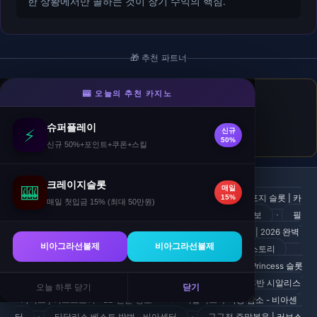
한 상황에서만 콜하는 것이 장기 수익의 핵심.
🎁 추천 파트너
🎰 오늘의 추천 카지노
조이카지노
- 우리계열
룰렛/슬롯/스포츠 상시 이벤트 진행.
슈퍼플레이
⚡
신규
🎁 상시 이벤트
50%
신규 50%+포인트+쿠폰+스킬
크레이지슬롯
🎰
매일
· ·
Da Vinci Diamonds Dual IGT | 릴게임난다
15%
피닉스 포지 슬롯 | 카
매일 첫입금 15% (최대 50만원)
·
·
지노월드 2026
시알리스 중독 | 러브스토리 - ED 전문 정보
필
·
데나 고콜레스테롤 가이드 - 비아센터
Santa Paws 슬롯 | 2026 완벽
비아그라선불제
비아그라선불제
·
가이드 - 홀덤마스터
Bucheon Telemedicine | 러브스토리
·
Gugu vs Vidalista Difference | 러브스토리
Starlight Princess 슬롯
·
리뷰 | RTP 96.50% | Pragmatic Play | 카지노월드
10대후반 시알리스
오늘 하루 닫기
닫기
·
가이드 | 러브스토리 - ED 전문 정보
빅알엑스 부작용 감소 - 비아센
·
·