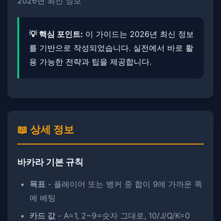
2026년 최신 정보
💡 핵심 포인트:
이 가이드는 2026년 최신 정보
를 기반으로 작성되었습니다. 실전에서 바로 활
용 가능한 전략과 팁을 제공합니다.
📖 상세 정보
바카라 기본 규칙
목표
- 플레이어 또는 뱅커 중 합이 9에 가까운 쪽
에 베팅
카드 값
- A=1, 2~9=숫자 그대로, 10/J/Q/K=0