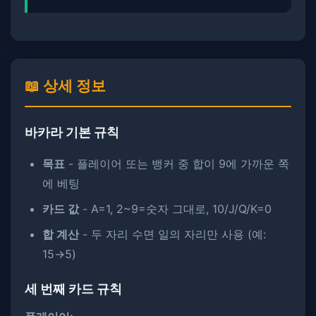
📖 상세 정보
바카라 기본 규칙
목표
- 플레이어 또는 뱅커 중 합이 9에 가까운 쪽
에 베팅
카드 값
- A=1, 2~9=숫자 그대로, 10/J/Q/K=0
합 계산
- 두 자리 수면 일의 자리만 사용 (예:
15→5)
세 번째 카드 규칙