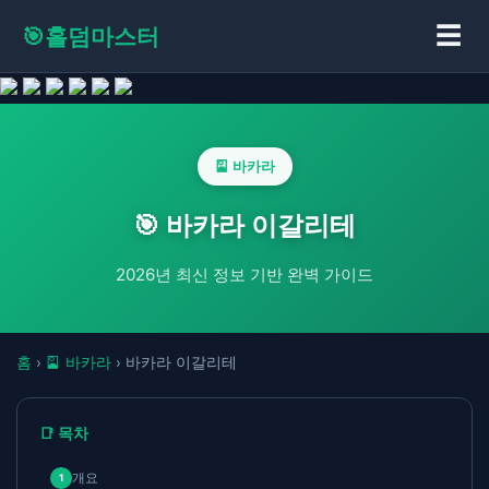
☰
🎯
홀덤마스터
🎴 바카라
🎯 바카라 이갈리테
2026년 최신 정보 기반 완벽 가이드
홈
›
🎴 바카라
› 바카라 이갈리테
📑 목차
개요
1