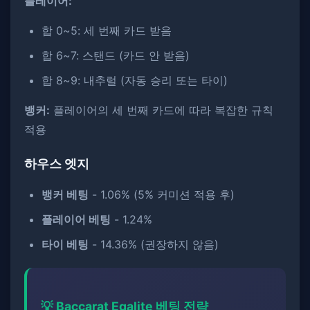
플레이어:
합 0~5: 세 번째 카드 받음
합 6~7: 스탠드 (카드 안 받음)
합 8~9: 내추럴 (자동 승리 또는 타이)
뱅커:
플레이어의 세 번째 카드에 따라 복잡한 규칙
적용
하우스 엣지
뱅커 베팅
- 1.06% (5% 커미션 적용 후)
플레이어 베팅
- 1.24%
타이 베팅
- 14.36% (권장하지 않음)
💡 Baccarat Egalite 베팅 전략