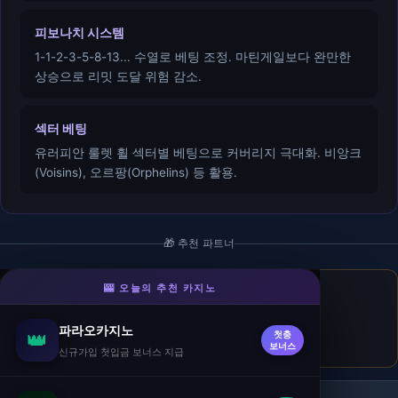
피보나치 시스템
1-1-2-3-5-8-13... 수열로 베팅 조정. 마틴게일보다 완만한
상승으로 리밋 도달 위험 감소.
섹터 베팅
유러피안 룰렛 휠 섹터별 베팅으로 커버리지 극대화. 비앙크
(Voisins), 오르팡(Orphelins) 등 활용.
🎁 추천 파트너
🎰 오늘의 추천 카지노
솔카지노
- 카지노/베팅
개인롤링 콤프 0.6% · 신규회원 가입쿠폰 지급.
파라오카지노
👑
첫충
🎁 신규 가입쿠폰
보너스
신규가입 첫입금 보너스 지급