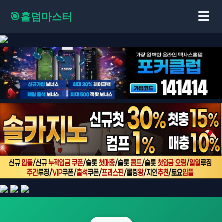
☰
🎯
홀덤마스터