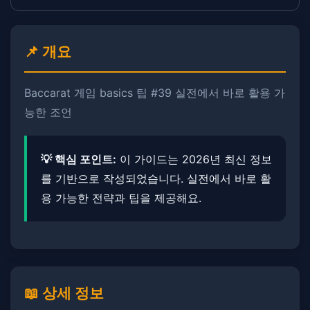
📌 개요
Baccarat 게임 basics 팁 #39 실전에서 바로 활용 가
능한 조언
💡 핵심 포인트:
이 가이드는 2026년 최신 정보
를 기반으로 작성되었습니다. 실전에서 바로 활
용 가능한 전략과 팁을 제공해요.
📖 상세 정보