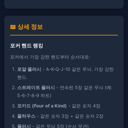
📖 상세 정보
포커 핸드 랭킹
포커에서 가장 강한 핸드부터 순서대로:
로얄 플러시
- A-K-Q-J-10 같은 무늬. ​가장 강한
핸드.
스트레이트 플러시
- 연속된 5장 같은 무늬 (예:
5-6-7-8-9 하트)
포카드 (Four of a Kind)
- 같은 숫자 4장
풀하우스
- 같은 숫자 3장 + 같은 숫자 2장
플러시
- 같은 무늬 5장 (순서 무관)