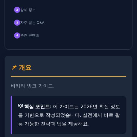
상세 정보
2
자주 묻는 Q&A
3
관련 콘텐츠
4
📌 개요
바카라 방크 가이드.
💡 핵심 포인트:
이 가이드는 2026년 최신 정보
를 기반으로 작성되었습니다. ​​실전에서 바로 활
용 가능한 전략과 팁을 제공해요.