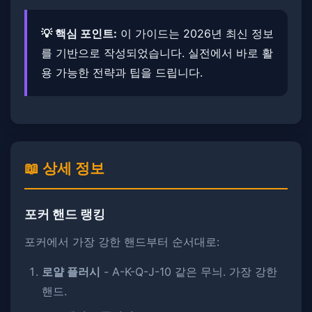
💡 핵심 포인트:
이 가이드는 2026년 최신 정보
를 기반으로 작성되었습니다. ​​실전에서 바로 활
용 가능한 전략과 팁을 드립니다.
📖 상세 정보
포커 핸드 랭킹
포커에서 가장 강한 핸드부터 순서대로:
로얄 플러시
- A-K-Q-J-10 같은 무늬. ​​가장 강한
핸드.