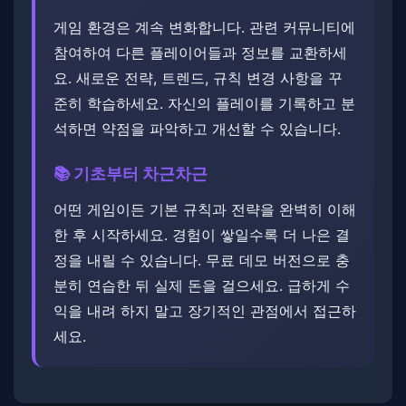
게임 환경은 계속 변화합니다. ​관련 커뮤니티에
참여하여 다른 플레이어들과 정보를 교환하세
요. ​​새로운 전략, 트렌드, 규칙 변경 사항을 꾸
준히 학습하세요. ​자신의 플레이를 기록하고 분
석하면 약점을 파악하고 개선할 수 있습니다.
📚 기초부터 차근차근
어떤 게임이든 기본 규칙과 전략을 완벽히 이해
한 후 시작하세요. ​경험이 쌓일수록 더 나은 결
정을 내릴 수 있습니다. ​무료 데모 버전으로 충
분히 연습한 뒤 실제 돈을 걸으세요. 급하게 수
익을 내려 하지 말고 장기적인 관점에서 접근하
세요.