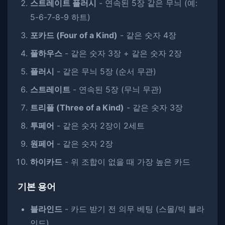
스트레이트 플러시
- 연속된 5장 같은 무늬 (예:
5-6-7-8-9 하트)
포카드 (Four of a Kind)
- 같은 숫자 4장
풀하우스
- 같은 숫자 3장 + 같은 숫자 2장
플러시
- 같은 무늬 5장 (순서 무관)
스트레이트
- 연속된 5장 (무늬 무관)
트리플 (Three of a Kind)
- 같은 숫자 3장
투페어
- 같은 숫자 2장이 2세트
원페어
- 같은 숫자 2장
하이카드
- 위 조합이 없을 때 가장 높은 카드
기본 용어
블라인드
- 카드 받기 전 의무 베팅 (스몰/빅 블라
인드)