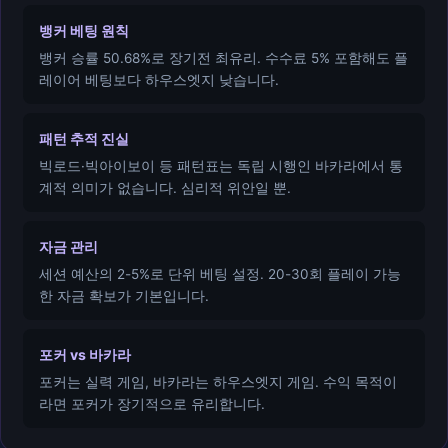
뱅커 베팅 원칙
뱅커 승률 50.68%로 장기전 최유리. 수수료 5% 포함해도 플
레이어 베팅보다 하우스엣지 낮습니다.
패턴 추적 진실
빅로드·빅아이보이 등 패턴표는 독립 시행인 바카라에서 통
계적 의미가 없습니다. 심리적 위안일 뿐.
자금 관리
세션 예산의 2-5%로 단위 베팅 설정. 20-30회 플레이 가능
한 자금 확보가 기본입니다.
포커 vs 바카라
포커는 실력 게임, 바카라는 하우스엣지 게임. 수익 목적이
라면 포커가 장기적으로 유리합니다.