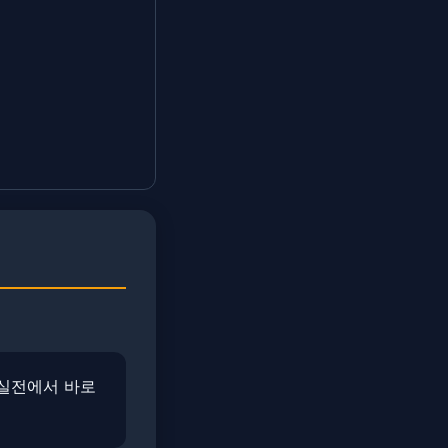
 실전에서 바로