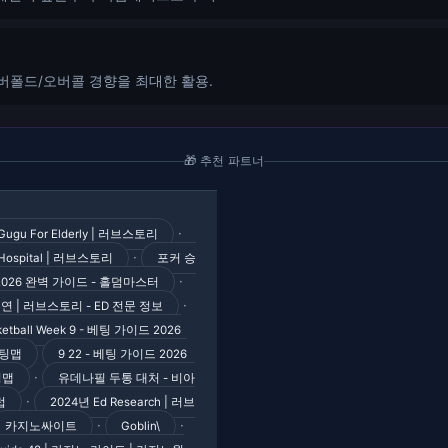
오버폴드/오버콜 경향을 최대한 활용.
🎁 추천 파트너
·
 Gugu For Elderly | 러브스토리
·
Hospital | 러브스토리
포커 승
·
| 2026 완벽 가이드 - 홀덤마스터
·
 | 러브스토리 - ED 전문 정보
ketball Week 9 - 베팅 가이드 2026
배팅맵
9 22 - 베팅 가이드 2026
·
팅맵
유데나필 두통 대처 - 비아
·
럽
2024년 Ed Research | 러브
·
·
카지노싸이트
Goblin\