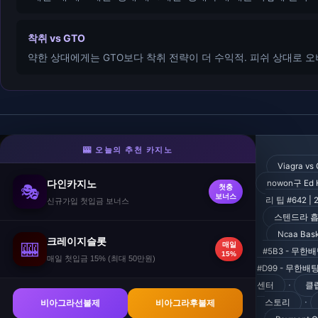
착취 vs GTO
약한 상대에게는 GTO보다 착취 전략이 더 수익적. 피쉬 상대로 
🎰 오늘의 추천 카지노
카심바슬롯
- 슬롯
Viagra vs
첫입금 20% · 매일첫입금 +5% · 10년 무사고.
다인카지노
nowon구 Ed 
🎭
첫충
🎁 첫입금 20%
보너스
리 팁 #642 
신규가입 첫입금 보너스
스텐드라 흡연
Ncaa Bas
크레이지슬롯
🎰
매일
#5B3 - 무한
15%
매일 첫입금 15% (최대 50만원)
#D99 - 무한배
·
센터
클
·
스토리
비아그라선불제
비아그라후불제