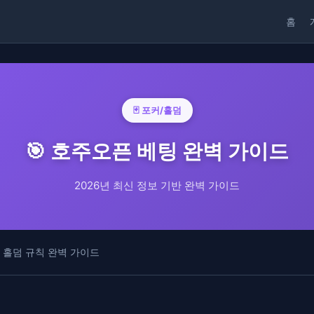
홈
🃏 포커/홀덤
🎯 호주오픈 베팅 완벽 가이드
2026년 최신 정보 기반 완벽 가이드
 홀덤 규칙 완벽 가이드