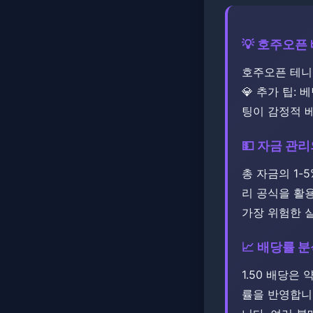
💡 호주오픈
호주오픈 테니
💎 추가 팁:
팅이 감정적 
💵 자금 관
​총 자금의 1
리 공식을 활용
가장 위험한 
📈 배당률 
1.50 배당은 
률을 반영합니