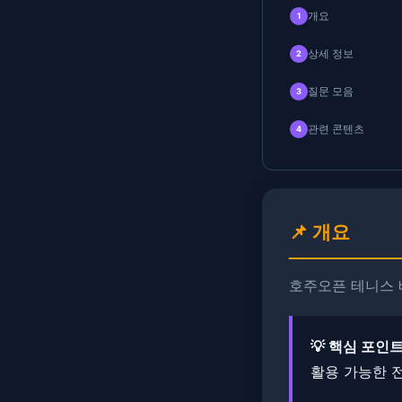
개요
1
상세 정보
2
질문 모음
3
관련 콘텐츠
4
📌 개요
호주오픈 테니스 
💡 핵심 포인트
활용 가능한 