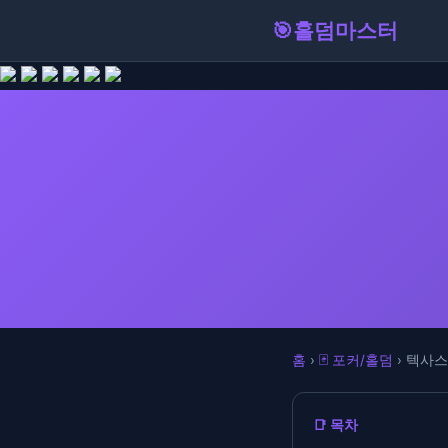
🎯
홀덤마스터
홈
›
🃏 포커/홀덤
› 텍사스
📑 목차