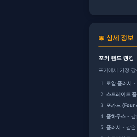
📖 상세 정보
포커 핸드 랭킹
포커에서 가장 강
로얄 플러시
-
스트레이트 
포카드 (Four o
풀하우스
- 같
플러시
- 같은