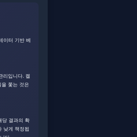
​데이터 기반 베
관리입니다. ​켈
실을 쫓는 것은
 해당 결과의 확
다 낮게 책정됩