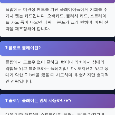
플랍에서 미완성 핸드를 가진 플레이어들에게 기회를 주
거나 뺏는 카드입니다. 오버카드, 플러시 카드, 스트레이
트 카드 등이 나오면 에퀴티 분포가 크게 변하며, 베팅 전
략을 재조정해야 합니다.
❓ 플로트 플레이란?
플랍에서 드로우 없이 콜하고, 턴이나 리버에서 상대의
약함을 읽고 블러프하는 플레이입니다. 포지션이 있고 상
대가 약한 C-bet을 했을 때 시도하며, 위험하지만 효과적
인 전략입니다.
❓ 슬로우 플레이는 언제 사용하나요?
매우 강한 핸드(셋, 스트레이트, 플러시 등)를 가지고 있