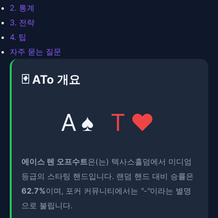
2. ​​통계
3. 전략
4. ​팁
자주 묻는 질문
🃏 ATo 개요
A♠
T♥
에이스 텐 오프수트
은(는) 텍사스홀덤에서 미디엄
등급의 스타팅 핸드입니다. 랜덤 핸드 대비 승률은
62.7%
이며, 포커 커뮤니티에서는
"-"
이라는 별명
으로 불립니다.