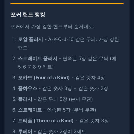
포커 핸드 랭킹
포커에서 가장 강한 핸드부터 순서대로:
로얄 플러시
- A-K-Q-J-10 같은 무늬. ​가장 강한
핸드.
스트레이트 플러시
- 연속된 5장 같은 무늬 (예:
5-6-7-8-9 하트)
포카드 (Four of a Kind)
- 같은 숫자 4장
풀하우스
- 같은 숫자 3장 + 같은 숫자 2장
플러시
- 같은 무늬 5장 (순서 무관)
스트레이트
- 연속된 5장 (무늬 무관)
트리플 (Three of a Kind)
- 같은 숫자 3장
투페어
- 같은 숫자 2장이 2세트