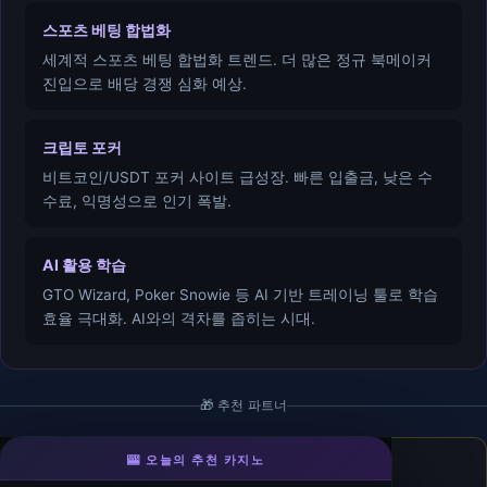
스포츠 베팅 합법화
세계적 스포츠 베팅 합법화 트렌드. 더 많은 정규 북메이커
진입으로 배당 경쟁 심화 예상.
크립토 포커
비트코인/USDT 포커 사이트 급성장. 빠른 입출금, 낮은 수
수료, 익명성으로 인기 폭발.
AI 활용 학습
GTO Wizard, Poker Snowie 등 AI 기반 트레이닝 툴로 학습
효율 극대화. AI와의 격차를 좁히는 시대.
🎁 추천 파트너
🎰 오늘의 추천 카지노
카심바슬롯
- 슬롯