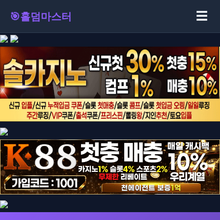
☰
🎯
홀덤마스터