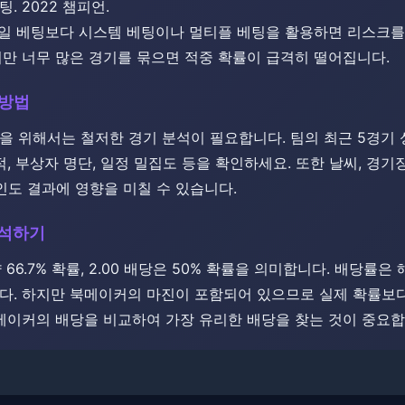
 ​2022 챔피언.
: 단일 베팅보다 시스템 베팅이나 멀티플 베팅을 활용하면 리스크
지만 너무 많은 경기를 묶으면 적중 확률이 급격히 떨어집니다.
 방법
 위해서는 철저한 경기 분석이 필요합니다. ​​팀의 최근 5경기 
적, 부상자 명단, 일정 밀집도 등을 확인하세요. ​또한 날씨, 경기장
인도 결과에 영향을 미칠 수 있습니다.
분석하기
은 약 66.7% 확률, 2.00 배당은 50% 확률을 의미합니다. 배당률은
다. ​하지만 북메이커의 마진이 포함되어 있으므로 실제 확률보
북메이커의 배당을 비교하여 가장 유리한 배당을 찾는 것이 중요합