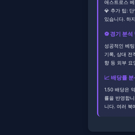
애스트로스 베팅.
💎 추가 팁
있습니다. 하
⚽ 경기 분석
성공적인 베팅을
기록, 상대 전
향 등 외부 요
📈 배당률 
​​1.50 배당
률을 반영합니
니다. ​여러 