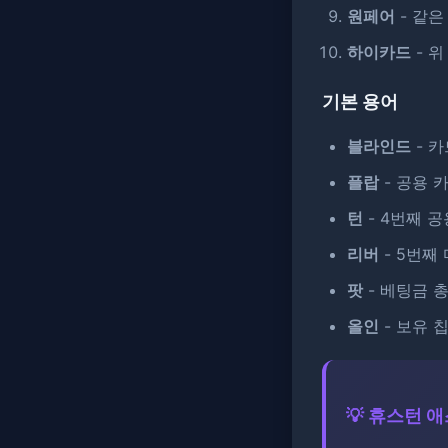
원페어
- 같은
하이카드
- 위
기본 용어
블라인드
- 카
플랍
- 공용 
턴
- 4번째 공
리버
- 5번째
팟
- 베팅금 
올인
- 보유 
💡 휴스턴 