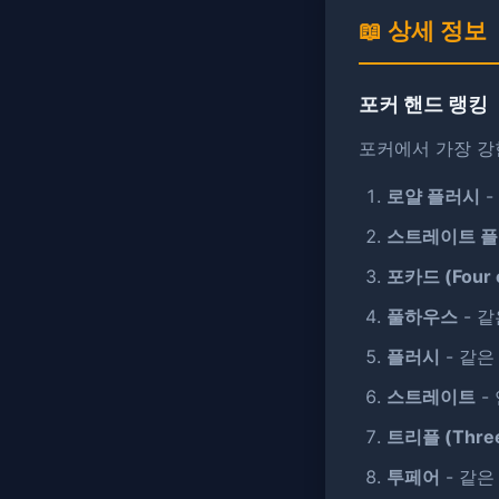
📖 상세 정보
포커 핸드 랭킹
포커에서 가장 강
로얄 플러시
-
스트레이트 
포카드 (Four o
풀하우스
- 같
플러시
- 같은
스트레이트
-
트리플 (Three 
투페어
- 같은