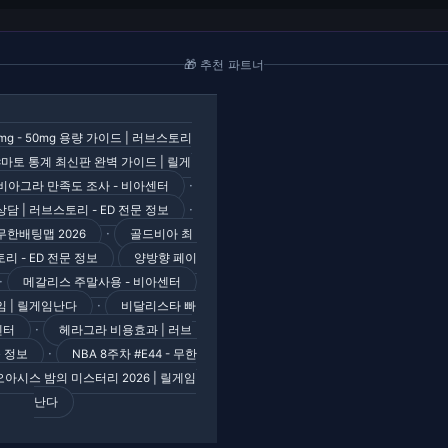
🎁 추천 파트너
g - 50mg 용량 가이드 | 러브스토리
마토 통계 최신판 완벽 가이드 | 릴게
·
비아그라 만족도 조사 - 비아센터
·
담 | 러브스토리 - ED 전문 정보
·
 - 무한배팅맵 2026
골드비아 최
리 - ED 전문 정보
양방향 페이
·
메갈리스 주말사용 - 비아센터
·
임 | 릴게임난다
비달리스타 빠
·
센터
헤라그라 비용효과 | 러브
·
문 정보
NBA 8주차 #E44 - 무한
오아시스 밤의 미스터리 2026 | 릴게임
난다