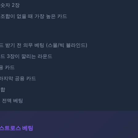
 숫자 2장
 조합이 없을 때 가장 높은 카드
드 받기 전 의무 베팅 (스몰/빅 블라인드)
카드 3장이 깔리는 라운드
용 카드
 마지막 공용 카드
총합
칩 전액 베팅
애스트로스 베팅