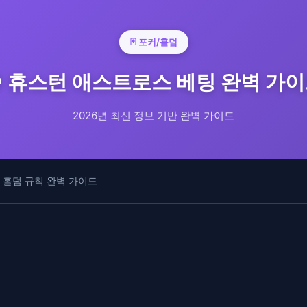
🃏 포커/홀덤
 휴스턴 애스트로스 베팅 완벽 가
2026년 최신 정보 기반 완벽 가이드
 홀덤 규칙 완벽 가이드