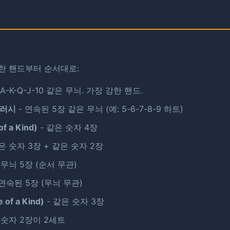
한 핸드부터 순서대로:
 A-K-Q-J-10 같은 무늬. ​가장 강한 핸드.
플러시
- 연속된 5장 같은 무늬 (예: 5-6-7-8-9 하트)
f a Kind)
- 같은 숫자 4장
은 숫자 3장 + 같은 숫자 2장
 무늬 5장 (순서 무관)
 연속된 5장 (무늬 무관)
of a Kind)
- 같은 숫자 3장
 숫자 2장이 2세트