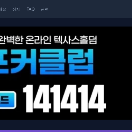
개요
상세
FAQ
관련