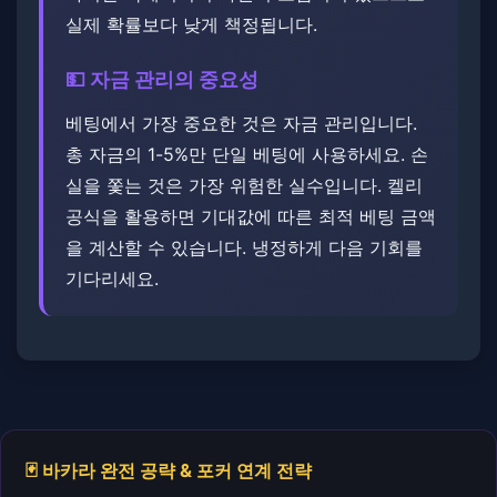
실제 확률보다 낮게 책정됩니다.
💵 자금 관리의 중요성
베팅에서 가장 중요한 것은 자금 관리입니다. ​
총 자금의 1-5%만 단일 베팅에 사용하세요. ​손
실을 쫓는 것은 가장 위험한 실수입니다. ​켈리
공식을 활용하면 기대값에 따른 최적 베팅 금액
을 계산할 수 있습니다. 냉정하게 다음 기회를
기다리세요.
🃏 바카라 완전 공략 & 포커 연계 전략