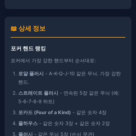
📖 상세 정보
포커 핸드 랭킹
포커에서 가장 강한 핸드부터 순서대로:
로얄 플러시
- A-K-Q-J-10 같은 무늬. ​​가장 강한
핸드.
스트레이트 플러시
- 연속된 5장 같은 무늬 (예:
5-6-7-8-9 하트)
포카드 (Four of a Kind)
- 같은 숫자 4장
풀하우스
- 같은 숫자 3장 + 같은 숫자 2장
플러시
- 같은 무늬 5장 (순서 무관)