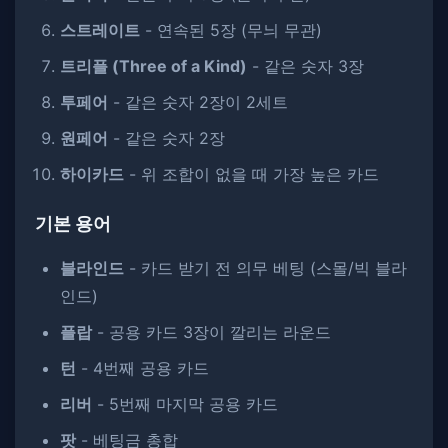
스트레이트
- 연속된 5장 (무늬 무관)
트리플 (Three of a Kind)
- 같은 숫자 3장
투페어
- 같은 숫자 2장이 2세트
원페어
- 같은 숫자 2장
하이카드
- 위 조합이 없을 때 가장 높은 카드
기본 용어
블라인드
- 카드 받기 전 의무 베팅 (스몰/빅 블라
인드)
플랍
- 공용 카드 3장이 깔리는 라운드
턴
- 4번째 공용 카드
리버
- 5번째 마지막 공용 카드
팟
- 베팅금 총합