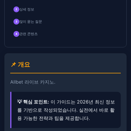
상세 정보
2
많이 묻는 질문
3
관련 콘텐츠
4
📌 개요
Allbet 라이브 카지노.
💡 핵심 포인트:
이 가이드는 2026년 최신 정보
를 기반으로 작성되었습니다. ​​실전에서 바로 활
용 가능한 전략과 팁을 제공합니다.