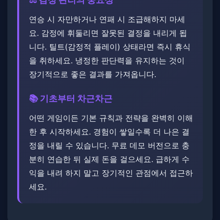
연승 시 자만하거나 연패 시 조급해하지 마세
요. 감정에 휘둘리면 잘못된 결정을 내리게 됩
니다. ​틸트(감정적 플레이) 상태라면 즉시 휴식
을 취하세요. ​​냉정한 판단력을 유지하는 것이
장기적으로 좋은 결과를 가져옵니다.
📚 기초부터 차근차근
어떤 게임이든 기본 규칙과 전략을 완벽히 이해
한 후 시작하세요. ​경험이 쌓일수록 더 나은 결
정을 내릴 수 있습니다. ​무료 데모 버전으로 충
분히 연습한 뒤 실제 돈을 걸으세요. ​급하게 수
익을 내려 하지 말고 장기적인 관점에서 접근하
세요.