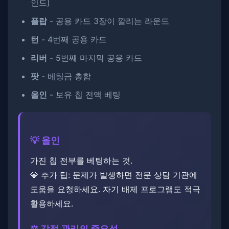
인드)
플랍
- 공용 카드 3장이 깔리는 라운드
턴
- 4번째 공용 카드
리버
- 5번째 마지막 공용 카드
팟
- 베팅금 총합
올인
- 보유 칩 전액 베팅
💡 올인
가진 칩 전부를 베팅하는 것.
💎 추가 팁: 문제가 발생하면 전문 상담 기관에
도움을 요청하세요. ​​자기 배제 프로그램도 적극
활용하세요.
⚖️ 감정 관리의 중요성