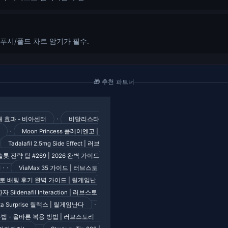
반 푸시/폴드 차트 암기가 필수.
🎁 추천 파트너
·
 효과 - 비아센터
비달리스타
·
Moon Princess 플레이엔고 |
·
Tadalafil 2.5mg Side Effect | 러브
슬롯 전략 팁 #269 | 2026 완벽 가이드
· ·
ViaMax 35 가이드 | 러브스토
토 배팅 후기 완벽 가이드 | 릴게임난
환자 Sildenafil Interaction | 러브스토
·
ta Surprise 릴랙스 | 릴게임난다
법 - 올바른 복용 방법 | 러브스토리