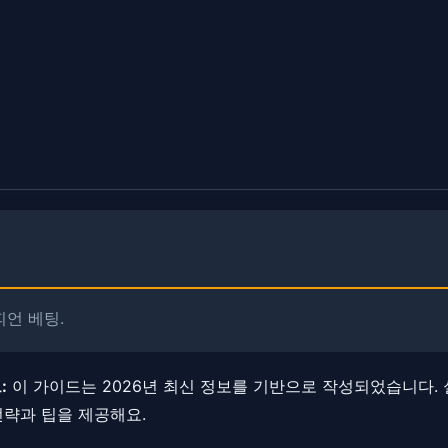
언 베팅.
:
이 가이드는 2026년 최신 정보를 기반으로 작성되었습니다.
전략과 팁을 제공해요.