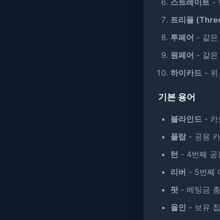
스트레이트
-
트리플 (Three 
투페어
- 같은
원페어
- 같은
하이카드
- 위
기본 용어
블라인드
- 카
플랍
- 공용 
턴
- 4번째 공
리버
- 5번째
팟
- 베팅금 
올인
- 보유 