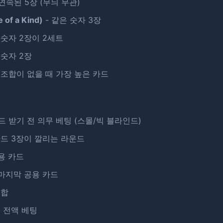
 연속된 5장 (무늬 무관)
of a Kind)
- 같은 숫자 3장
 숫자 2장이 2세트
 숫자 2장
 조합이 없을 때 가장 높은 카드
드 받기 전 의무 베팅 (스몰/빅 블라인드)
카드 3장이 깔리는 라운드
용 카드
 마지막 공용 카드
총합
칩 전액 베팅